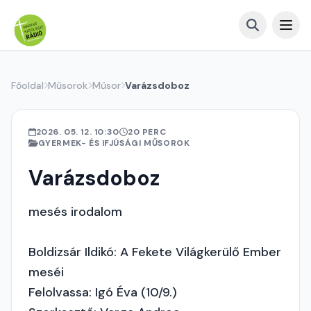
Főoldal
Műsorok
Műsor
Varázsdoboz
2026. 05. 12. 10:30
20 PERC
GYERMEK- ÉS IFJÚSÁGI MŰSOROK
Varázsdoboz
mesés irodalom
Boldizsár Ildikó: A Fekete Világkerülő Ember
meséi
Felolvassa: Igó Éva (10/9.)