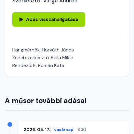
Szerkesztő: Varga Andrea
Adás visszahallgatása
Hangmérnök: Horváth János
Zenei szerkesztő: Bolla Milán
Rendező: E. Román Kata
A műsor további adásai
2026. 05. 17.
vasárnap
8:30