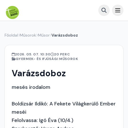
Főoldal
Műsorok
Műsor
Varázsdoboz
2026. 05. 07. 10:30
20 PERC
GYERMEK- ÉS IFJÚSÁGI MŰSOROK
Varázsdoboz
mesés irodalom
Boldizsár Ildikó: A Fekete Világkerülő Ember
meséi
Felolvassa: Igó Éva (10/4.)