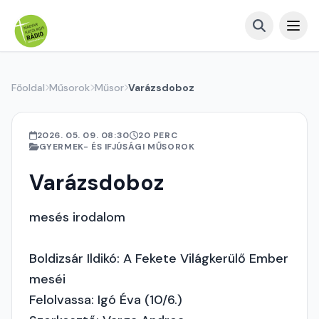
Főoldal
Műsorok
Műsor
Varázsdoboz
2026. 05. 09. 08:30
20 PERC
GYERMEK- ÉS IFJÚSÁGI MŰSOROK
Varázsdoboz
mesés irodalom
Boldizsár Ildikó: A Fekete Világkerülő Ember
meséi
Felolvassa: Igó Éva (10/6.)