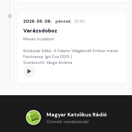
2026. 05. 08.
péntek
10:30
Varázsdoboz
Mesés irodalom
Boldizsár Ildikó: A Fekete Világkerülő Ember meséi
Felolvassa: Igó Éva (10/5.)
Szerkesztő: Varga Andrea
Magyar Katolikus Rádió
Örömhír mindenkinek!