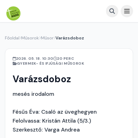
Főoldal
Műsorok
Műsor
Varázsdoboz
2026. 05. 18. 10:30
20 PERC
GYERMEK- ÉS IFJÚSÁGI MŰSOROK
Varázsdoboz
mesés irodalom
Fésűs Éva: Csaló az üveghegyen
Felolvassa: Kristán Attila (5/3.)
Szerkesztő: Varga Andrea