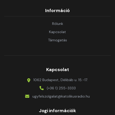
Információ
Rólunk
Kapcsolat
Támogatás
Kapcsolat
1062 Budapest, Délibáb u. 15.-17.
(+36 1) 255-3333
ugyfelszolgalat@katolikusradio.hu
Jogi információk