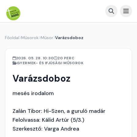
Főoldal
Műsorok
Műsor
Varázsdoboz
2026. 05. 28. 10:30
20 PERC
GYERMEK- ÉS IFJÚSÁGI MŰSOROK
Varázsdoboz
mesés irodalom
Zalán Tibor: Hi-Szen, a guruló madár
Felolvassa: Kálid Artúr (5/3.)
Szerkesztő: Varga Andrea