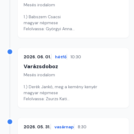
Mesés irodalom
1.) Babszem Csacsi
magyar népmese
Felolvassa: Györgyi Anna
Szerkesztő: Varga Andrea
2026. 06. 01.
hétfő
10:30
Varázsdoboz
Mesés irodalom
1.) Derék Jankó, meg a kemény kenyér
magyar népmese
Felolvassa: Zsurzs Kati
Szerkesztő: Varga Andrea
2026. 05. 31.
vasárnap
8:30