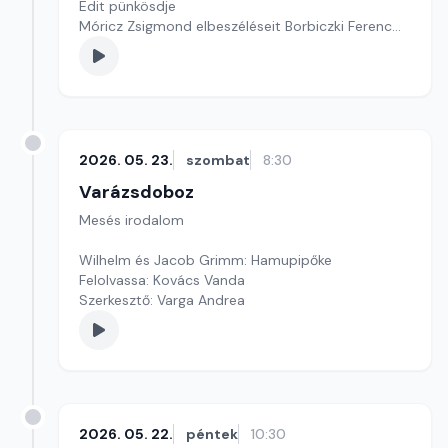
Edit pünkösdje
Móricz Zsigmond elbeszéléseit Borbiczki Ferenc
olvassa fel.
Szerkesztő: Varga Andrea
2026. 05. 23.
szombat
8:30
Varázsdoboz
Mesés irodalom
Wilhelm és Jacob Grimm: Hamupipőke
Felolvassa: Kovács Vanda
Szerkesztő: Varga Andrea
2026. 05. 22.
péntek
10:30