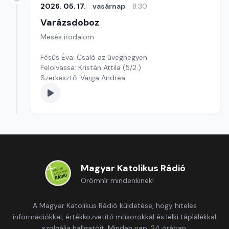
2026. 05. 17.
vasárnap
8:30
Varázsdoboz
Mesés irodalom
Fésűs Éva: Csaló az üveghegyen
Felolvassa: Kristán Attila (5/2.)
Szerkesztő: Varga Andrea
Magyar Katolikus Rádió
Örömhír mindenkinek!
A Magyar Katolikus Rádió küldetése, hogy hiteles
információkkal, értékközvetítő műsorokkal és lelki táplálékkal
szolgálja hallgatóit. Minden nap, 24 órában.