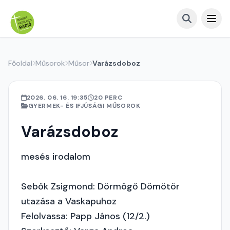
Főoldal
Műsorok
Műsor
Varázsdoboz
2026. 06. 16. 19:35
20 PERC
GYERMEK- ÉS IFJÚSÁGI MŰSOROK
Varázsdoboz
mesés irodalom
Sebők Zsigmond: Dörmögő Dömötör
utazása a Vaskapuhoz
Felolvassa: Papp János (12/2.)