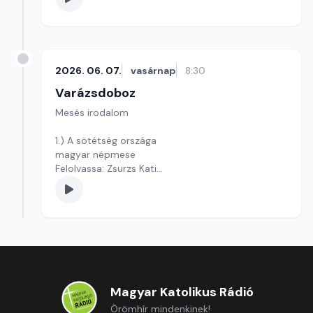
2026. 06. 07.
vasárnap
8:30
Varázsdoboz
Mesés irodalom
1.) A sötétség országa
magyar népmese
Felolvassa: Zsurzs Kati
Szerkesztő: Varga Andrea
Magyar Katolikus Rádió
Örömhír mindenkinek!