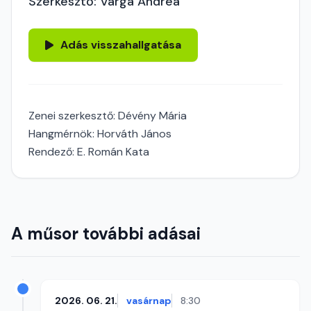
Szerkesztő: Varga Andrea
Adás visszahallgatása
Zenei szerkesztő: Dévény Mária
Hangmérnök: Horváth János
Rendező: E. Román Kata
A műsor további adásai
2026. 06. 21.
vasárnap
8:30