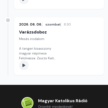
2026. 06. 06.
szombat
8:30
Varázsdoboz
Mesés irodalom
A tengeri kisasszony
magyar népmese
Felolvassa: Zsurzs Kati
Szerkesztő: Varga Andrea
Magyar Katolikus Rádió
Örömhír mindenkinek!