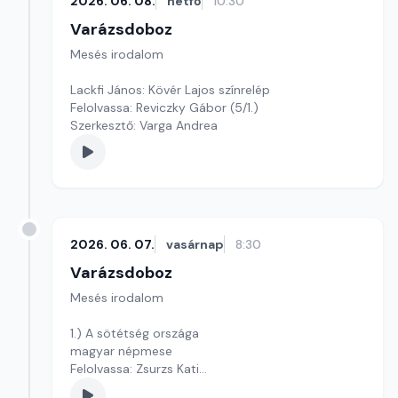
2026. 06. 08.
hétfő
10:30
Varázsdoboz
Mesés irodalom
Lackfi János: Kövér Lajos színrelép
Felolvassa: Reviczky Gábor (5/1.)
Szerkesztő: Varga Andrea
2026. 06. 07.
vasárnap
8:30
Varázsdoboz
Mesés irodalom
1.) A sötétség országa
magyar népmese
Felolvassa: Zsurzs Kati
Szerkesztő: Varga Andrea