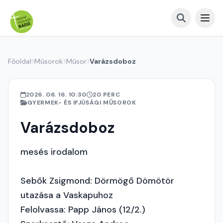
Főoldal
Műsorok
Műsor
Varázsdoboz
2026. 06. 16. 10:30
20 PERC
GYERMEK- ÉS IFJÚSÁGI MŰSOROK
Varázsdoboz
mesés irodalom
Sebők Zsigmond: Dörmögő Dömötör
utazása a Vaskapuhoz
Felolvassa: Papp János (12/2.)