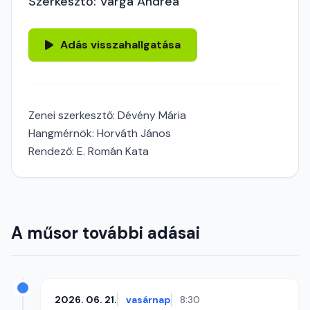
Szerkesztő: Varga Andrea
Adás visszahallgatása
Zenei szerkesztő: Dévény Mária
Hangmérnök: Horváth János
Rendező: E. Román Kata
A műsor további adásai
2026. 06. 21.
vasárnap
8:30