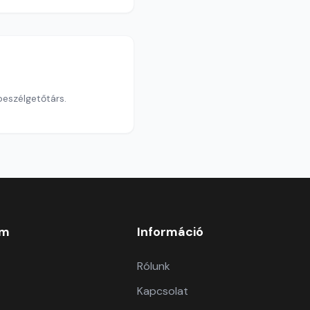
beszélgetőtárs.
om
Információ
Rólunk
Kapcsolat