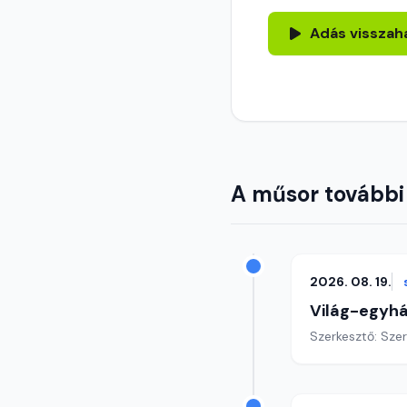
Adás visszah
A műsor további
2026. 08. 19.
Világ-egyh
Szerkesztő: Sze