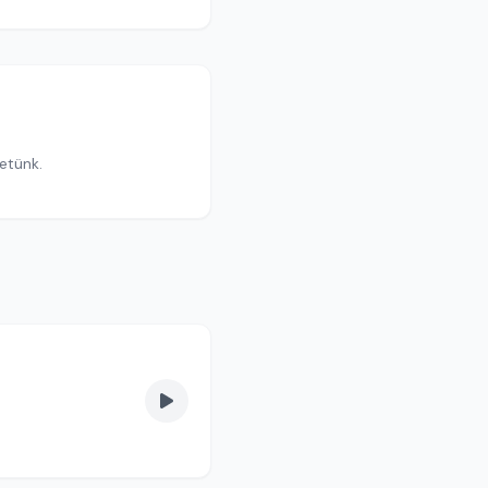
etünk.