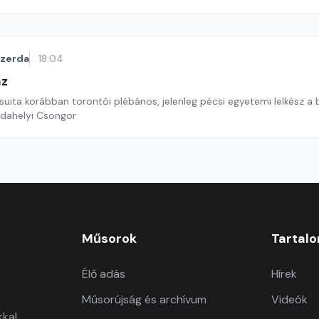
szerda
18:04
áz
suita korábban torontói plébános, jelenleg pécsi egyetemi lelkész a 
rdahelyi Csongor
Műsorok
Tartal
Élő adás
Hírek
Műsorújság és archívum
Videók
kkal