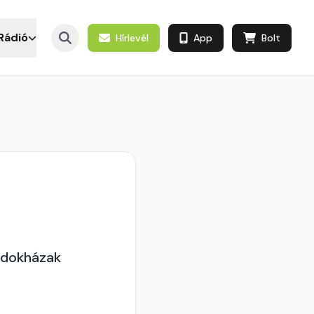
Rádió
Hírlevél
App
Bolt
ndokházak