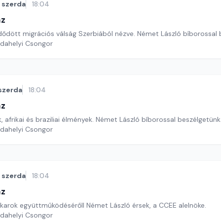
szerda
18:04
áz
ődött migrációs válság Szerbiából nézve. Német László bíborossal 
rdahelyi Csongor
szerda
18:04
áz
 afrikai és braziliai élmények. Német László bíborossal beszélgetünk
rdahelyi Csongor
szerda
18:04
áz
karok együttműködésérőll Német László érsek, a CCEE alelnöke.
rdahelyi Csongor