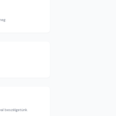
 meg.
val beszélgetünk.