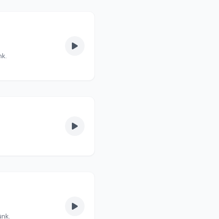
nk.
ünk.