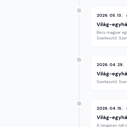
2026. 05. 13.
Világ-egyh
Bécs magyar egy
Szerkesztő: Sze
2026. 04. 29.
Világ-egyh
Szerkesztő: Sze
2026. 04. 15.
Világ-egyh
A tengeren túlI 