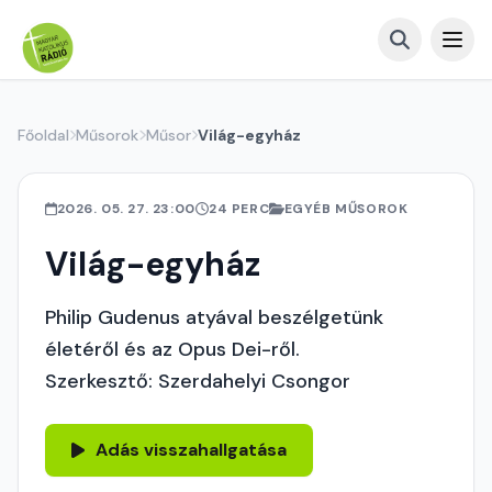
Főoldal
Műsorok
Műsor
Világ-egyház
2026. 05. 27. 23:00
24 PERC
EGYÉB MŰSOROK
Világ-egyház
Philip Gudenus atyával beszélgetünk
életéről és az Opus Dei-ről.
Szerkesztő: Szerdahelyi Csongor
Adás visszahallgatása