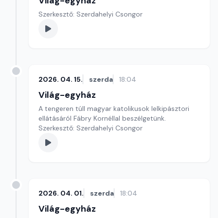
Világ-egyház
Szerkesztő: Szerdahelyi Csongor
2026. 04. 15.
szerda
18:04
Világ-egyház
A tengeren túlI magyar katolikusok lelkipásztori
ellátásáról Fábry Kornéllal beszélgetünk.
Szerkesztő: Szerdahelyi Csongor
2026. 04. 01.
szerda
18:04
Világ-egyház