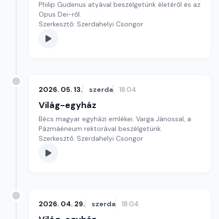
Philip Gudenus atyával beszélgetünk életéről és az
Opus Dei-ről.
Szerkesztő: Szerdahelyi Csongor
2026. 05. 13.
szerda
18:04
Világ-egyház
Bécs magyar egyházi emlékei. Varga Jánossal, a
Pázmáéneum rektorával beszélgetünk.
Szerkesztő: Szerdahelyi Csongor
2026. 04. 29.
szerda
18:04