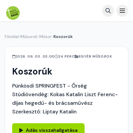
Főoldal
Műsorok
Műsor
Koszorúk
2026. 06. 03. 03:00
24 PERC
EGYÉB MŰSOROK
Koszorúk
Pünkösdi SPRINGFEST - Őrség
Stúdióvendég: Kokas Katalin Liszt Ferenc-
díjas hegedű- és brácsaművész
Szerkesztő: Liptay Katalin
Adás visszahallgatása