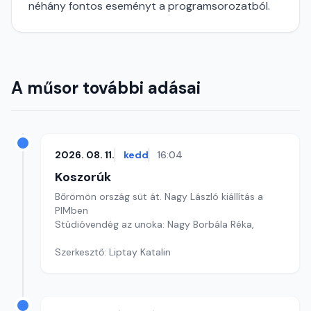
néhány fontos eseményt a programsorozatból.
A műsor további adásai
2026. 08. 11.
kedd
16:04
Koszorúk
Bőrömön ország süt át. Nagy László kiállítás a
PIMben
Stúdióvendég az unoka: Nagy Borbála Réka,
Szerkesztő: Liptay Katalin