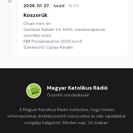
2026. 01. 27.
kedd
16:04
Koszorúk
Olyan mint én
Gombás Katalin író, költő, meseterapeuta,
személyi edző
PIM Prózamaraton 2025.nov.11.
Szerkesztő: Liptay Katalin
Magyar Katolikus Rádió
Örömhír mindenkinek!
A Magyar Katolikus Rádió küldetése, hogy hiteles
információkkal, értékközvetítő műsorokkal és lelki táplálékkal
szolgálja hallgatóit. Minden nap, 24 órában.