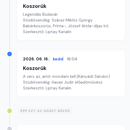
Koszorúk
Legendás Budavár
Stúdióvendég: Száraz Miklós György
Babérkoszorús, Príma-, József Attila-díjas író
Szerkesztő: Liptay Katalin
2026. 06. 16.
kedd
16:04
Koszorúk
A vers az, amit mondani kell.(Kányádi Sándor)
Stúdióvendég: Havas Judit előadóművész
Szerkesztő: Liptay Katalin
ÉPP EZT AZ ADÁST NÉZED