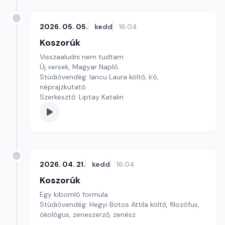
2026. 05. 05.
kedd
16:04
Koszorúk
Visszaaludni nem tudtam
Új versek, Magyar Napló.
Stúdióvendég: Iancu Laura költő, író,
néprajzkutató
Szerkesztő: Liptay Katalin
2026. 04. 21.
kedd
16:04
Koszorúk
Egy kibomló formula
Stúdióvendég: Hegyi Botos Attila költő, filozófus,
ökológus, zeneszerző, zenész