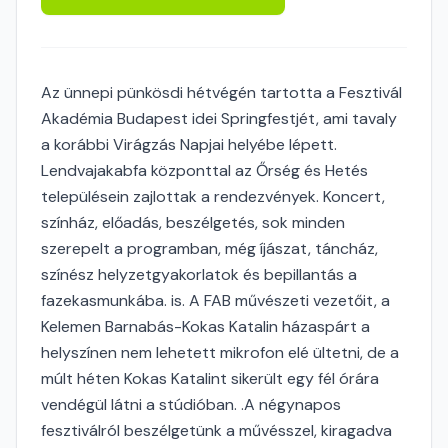
Az ünnepi pünkösdi hétvégén tartotta a Fesztivál
Akadémia Budapest idei Springfestjét, ami tavaly
a korábbi Virágzás Napjai helyébe lépett.
Lendvajakabfa központtal az Őrség és Hetés
településein zajlottak a rendezvények. Koncert,
színház, előadás, beszélgetés, sok minden
szerepelt a programban, még íjászat, táncház,
színész helyzetgyakorlatok és bepillantás a
fazekasmunkába. is. A FAB művészeti vezetőit, a
Kelemen Barnabás-Kokas Katalin házaspárt a
helyszínen nem lehetett mikrofon elé ültetni, de a
múlt héten Kokas Katalint sikerült egy fél órára
vendégül látni a stúdióban. .A négynapos
fesztiválról beszélgetünk a művésszel, kiragadva