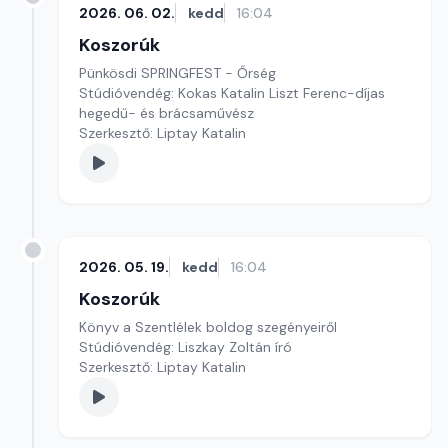
2026. 06. 02.
kedd
16:04
Koszorúk
Pünkösdi SPRINGFEST - Őrség
Stúdióvendég: Kokas Katalin Liszt Ferenc-díjas
hegedű- és brácsaművész
Szerkesztő: Liptay Katalin
2026. 05. 19.
kedd
16:04
Koszorúk
Könyv a Szentlélek boldog szegényeiről
Stúdióvendég: Liszkay Zoltán író
Szerkesztő: Liptay Katalin