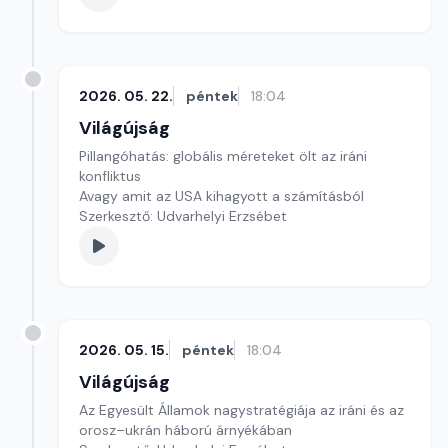
2026. 05. 22.
péntek
18:04
Világújság
Pillangóhatás: globális méreteket ölt az iráni
konfliktus
Avagy amit az USA kihagyott a számításból
Szerkesztő: Udvarhelyi Erzsébet
2026. 05. 15.
péntek
18:04
Világújság
Az Egyesült Államok nagystratégiája az iráni és az
orosz–ukrán háború árnyékában