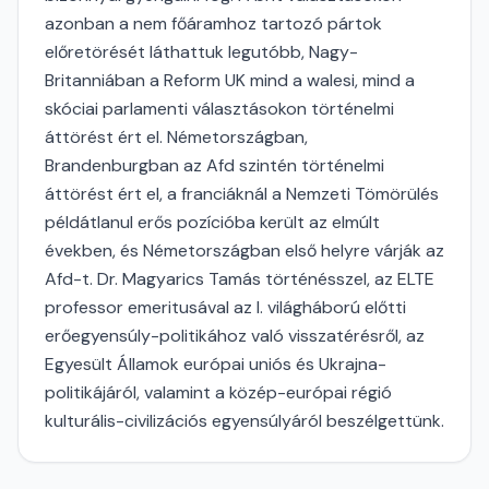
azonban a nem főáramhoz tartozó pártok
előretörését láthattuk legutóbb, Nagy-
Britanniában a Reform UK mind a walesi, mind a
skóciai parlamenti választásokon történelmi
áttörést ért el. Németországban,
Brandenburgban az Afd szintén történelmi
áttörést ért el, a franciáknál a Nemzeti Tömörülés
példátlanul erős pozícióba került az elmúlt
években, és Németországban első helyre várják az
Afd-t. Dr. Magyarics Tamás történésszel, az ELTE
professor emeritusával az I. világháború előtti
erőegyensúly-politikához való visszatérésről, az
Egyesült Államok európai uniós és Ukrajna-
politikájáról, valamint a közép-európai régió
kulturális-civilizációs egyensúlyáról beszélgettünk.