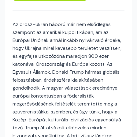
Az orosz–ukrán háború már nem elsődleges
szempont az amerikai külpolitikában, ám az
Európai Uniónak annál inkább nyilvánvaló érdeke,
hogy Ukrajna minél kevesebb területet veszítsen,
és egyfajta ütközőzóna maradjon 800 ezer
katonával Oroszország és Európa között. Az
Egyesült Államok, Donald Trump hármas globális
felosztásban, érdekszféra kialakításában
gondolkodik. A magyar választások eredménye
európai kontextusban a föderalisták
megerősödésének feltételét teremtette meg a
szuverenistákkal szemben, és úgy tűnik, hogy a
Közép-Európát kulturális-civilizációs egyensúllyá
tevő, Trump által vázolt elképzelés minden
bizonnyal gyengülni fog. A brit választásokon