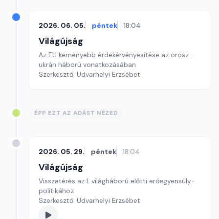
2026. 06. 05.
péntek
18:04
Világújság
Az EU keményebb érdekérvényesítése az orosz–
ukrán háború vonatkozásában
Szerkesztő: Udvarhelyi Erzsébet
ÉPP EZT AZ ADÁST NÉZED
2026. 05. 29.
péntek
18:04
Világújság
Visszatérés az I. világháború előtti erőegyensúly-
politikához
Szerkesztő: Udvarhelyi Erzsébet