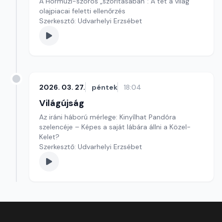
A Hormuzi-szoros „szorításában”: A tét a világ
olajpiacai feletti ellenőrzés
Szerkesztő: Udvarhelyi Erzsébet
2026. 03. 27.
péntek
18:04
Világújság
Az iráni háború mérlege: Kinyílhat Pandóra
szelencéje – Képes a saját lábára állni a Közel-
Kelet?
Szerkesztő: Udvarhelyi Erzsébet