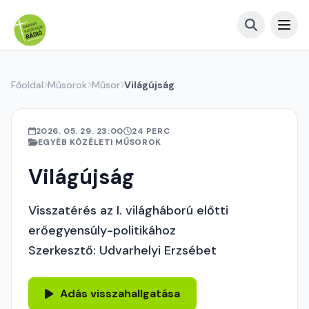
Főoldal
Műsorok
Műsor
Világújság
2026. 05. 29. 23:00
24 PERC
EGYÉB KÖZÉLETI MŰSOROK
Világújság
Visszatérés az I. világháború előtti
erőegyensúly-politikához
Szerkesztő: Udvarhelyi Erzsébet
Adás visszahallgatása