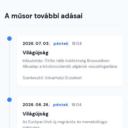
A műsor további adásai
2026. 07. 03.
péntek
18:04
Világújság
Inkluzivitás: Ötfős tálib küldöttség Brüsszelben
Alkualap a kitoloncolandó afgánok visszafogadása
Szerkesztő: Udvarhelyi Erzsébet
2026. 06. 26.
péntek
18:04
Világújság
Az Európai Unió új migrációs és menekültügyi
paktuma