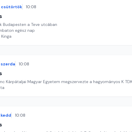
csütörtök
10:08
s
knik Budapesten a Teve utcában
ombaton egész nap
 Kinga
szerda
10:08
s
erenc Kárpátaljai Magyar Egyetem megszervezte a hagyományos K TD
ata
kedd
10:08
s