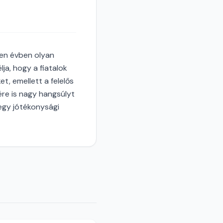
den évben olyan
ja, hogy a fiatalok
t, emellett a felelős
ére is nagy hangsúlyt
 egy jótékonysági