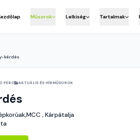
Kezdőlap
Műsorok
Lelkiség
Tartalmak
y-kérdés
10 PERC
AKTUÁLIS ÉS HÍRMŰSOROK
rdés
épkorúak,MCC , Kárpátalja
ata