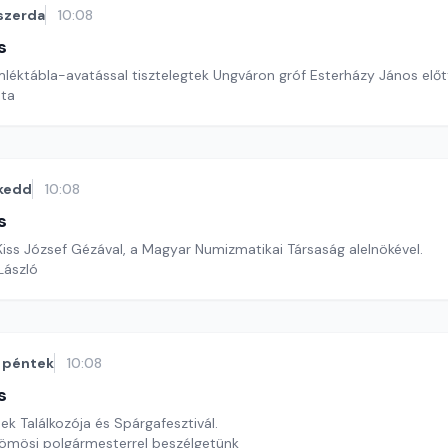
szerda
10:08
s
mléktábla-avatással tisztelegtek Ungváron gróf Esterházy János előt
ata
kedd
10:08
s
Kiss József Gézával, a Magyar Numizmatikai Társaság alelnökével.
 László
péntek
10:08
s
ek Találkozója és Spárgafesztivál.
ömösi polgármesterrel beszélgetünk