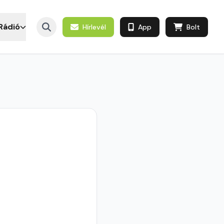
Rádió
Hírlevél
App
Bolt