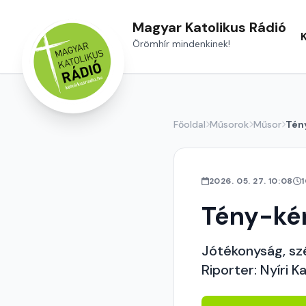
Magyar Katolikus Rádió
Örömhír mindenkinek!
Főoldal
Műsorok
Műsor
Tén
2026. 05. 27. 10:08
Tény-ké
Jótékonyság, sz
Riporter: Nyíri K