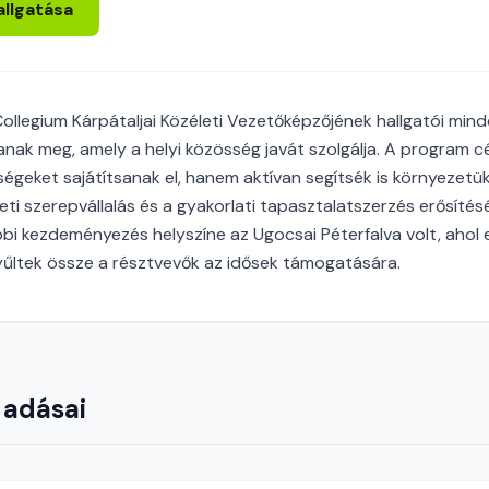
allgatása
ollegium Kárpátaljai Közéleti Vezetőképzőjének hallgatói min
nak meg, amely a helyi közösség javát szolgálja. A program cél
égeket sajátítsanak el, hanem aktívan segítsék is környezetüke
eti szerepvállalás és a gyakorlati tapasztalatszerzés erősítés
bbi kezdeményezés helyszíne az Ugocsai Péterfalva volt, ahol
űltek össze a résztvevők az idősek támogatására.
 adásai