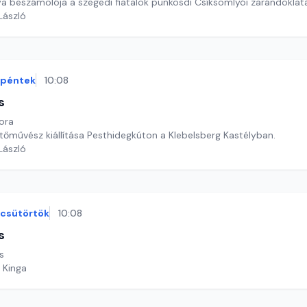
ya beszámolója a szegedi fiatalok pünkösdi Csíksomlyói zarándoklatá
 László
péntek
10:08
s
kora
stőművész kiállítása Pesthidegkúton a Klebelsberg Kastélyban.
 László
csütörtök
10:08
s
s
 Kinga