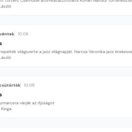
őtt történt Csernobili atomkatasztrófáról Kohári Nándor történéssze
 László
péntek
10:08
s
nepelték világszerte a jazz világnapját. Harcsa Veronika jazz énekess
 László
csütörtök
10:08
s
arosra várják az ifjúságot
 Kinga