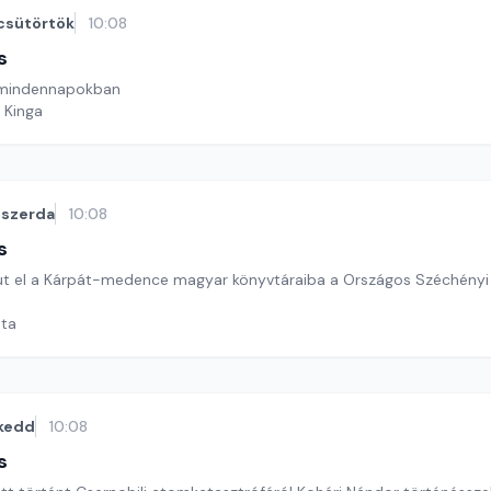
csütörtök
10:08
s
 mindennapokban
 Kinga
szerda
10:08
s
t el a Kárpát-medence magyar könyvtáraiba a Országos Széchényi 
ata
kedd
10:08
s