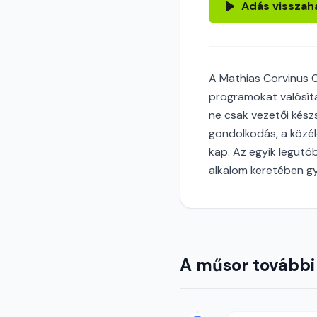
Adás visszah
A Mathias Corvinus C
programokat valósíta
ne csak vezetői készs
gondolkodás, a közél
kap. Az egyik legutó
alkalom keretében gy
A műsor további