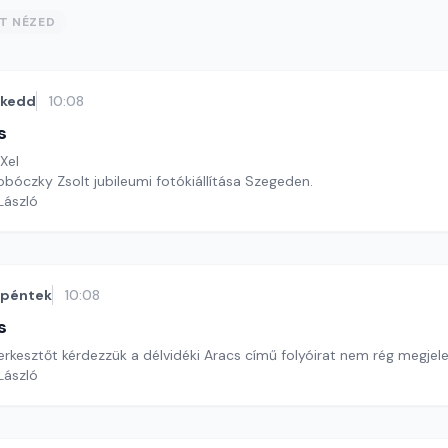
ST NÉZED
kedd
10:08
s
Xel
obóczky Zsolt jubileumi fotókiállítása Szegeden.
 László
péntek
10:08
s
rkesztőt kérdezzük a délvidéki Aracs című folyóirat nem rég megjele
 László