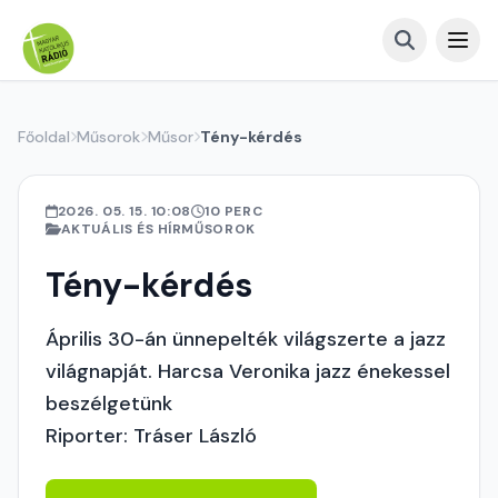
Főoldal
Műsorok
Műsor
Tény-kérdés
2026. 05. 15. 10:08
10 PERC
AKTUÁLIS ÉS HÍRMŰSOROK
Tény-kérdés
Április 30-án ünnepelték világszerte a jazz
világnapját. Harcsa Veronika jazz énekessel
beszélgetünk
Riporter: Tráser László