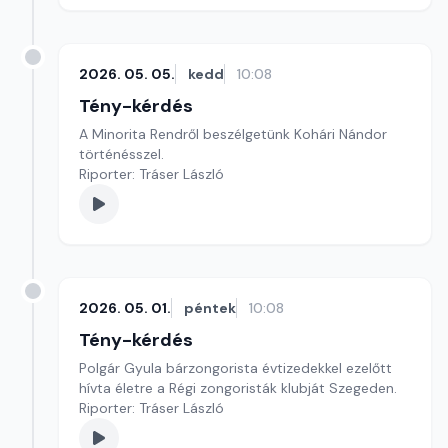
2026. 05. 05.
kedd
10:08
Tény-kérdés
A Minorita Rendről beszélgetünk Kohári Nándor
történésszel.
Riporter: Tráser László
2026. 05. 01.
péntek
10:08
Tény-kérdés
Polgár Gyula bárzongorista évtizedekkel ezelőtt
hívta életre a Régi zongoristák klubját Szegeden.
Riporter: Tráser László