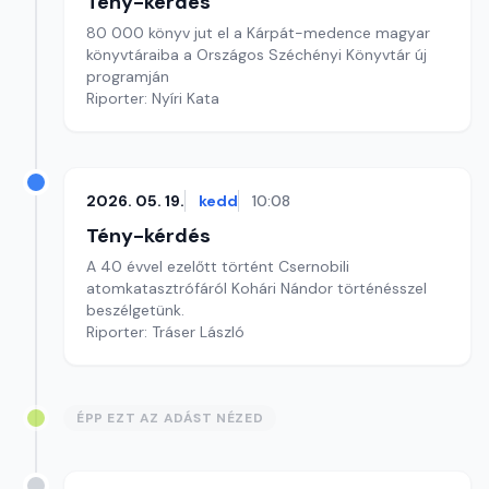
Tény-kérdés
80 000 könyv jut el a Kárpát-medence magyar
könyvtáraiba a Országos Széchényi Könyvtár új
programján
Riporter: Nyíri Kata
2026. 05. 19.
kedd
10:08
Tény-kérdés
A 40 évvel ezelőtt történt Csernobili
atomkatasztrófáról Kohári Nándor történésszel
beszélgetünk.
Riporter: Tráser László
ÉPP EZT AZ ADÁST NÉZED