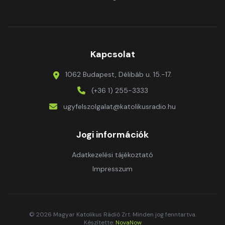
Kapcsolat
1062 Budapest, Délibáb u. 15.-17.
(+36 1) 255-3333
ugyfelszolgalat@katolikusradio.hu
Jogi információk
Adatkezelési tájékoztató
Impresszum
© 2026 Magyar Katolikus Rádió Zrt. Minden jog fenntartva.
Készítette:
NovaNow