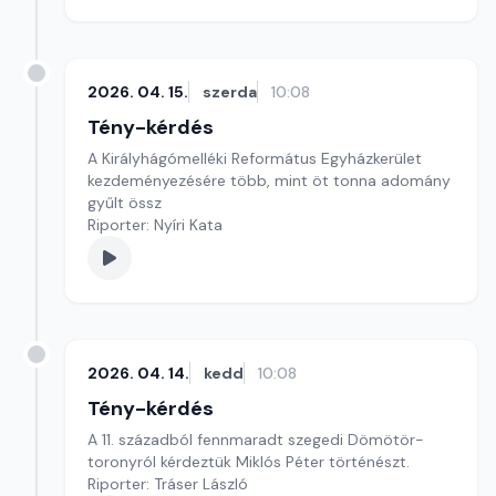
2026. 04. 15.
szerda
10:08
Tény-kérdés
A Királyhágómelléki Református Egyházkerület
kezdeményezésére több, mint öt tonna adomány
gyűlt össz
Riporter: Nyíri Kata
2026. 04. 14.
kedd
10:08
Tény-kérdés
A 11. századból fennmaradt szegedi Dömötör-
toronyról kérdeztük Miklós Péter történészt.
Riporter: Tráser László