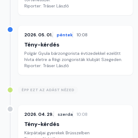
Riporter: Tráser László
2026. 05. 01.
péntek
10:08
Tény-kérdés
Polgár Gyula bárzongorista évtizedekkel ezelőtt
hívta életre a Régi zongoristák klubját Szegeden.
Riporter: Tráser László
ÉPP EZT AZ ADÁST NÉZED
2026. 04. 29.
szerda
10:08
Tény-kérdés
Kárpátaljai gyerekek Brüsszelben