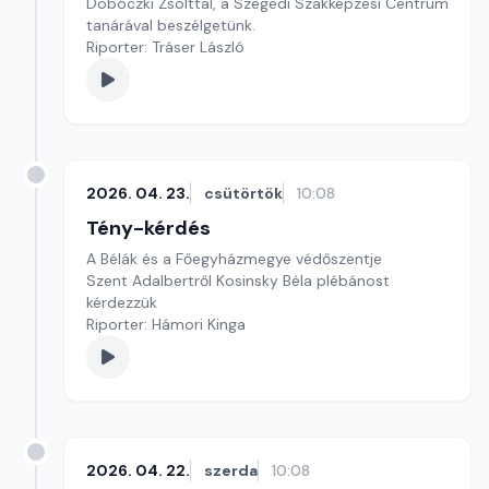
Dobóczki Zsolttal, a Szegedi Szakképzési Centrum
tanárával beszélgetünk.
Riporter: Tráser László
2026. 04. 23.
csütörtök
10:08
Tény-kérdés
A Bélák és a Főegyházmegye védőszentje
Szent Adalbertről Kosinsky Béla plébánost
kérdezzük
Riporter: Hámori Kinga
2026. 04. 22.
szerda
10:08