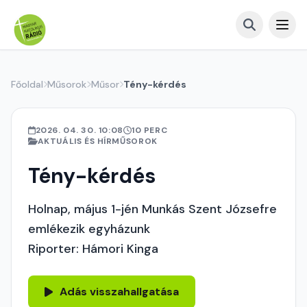
Főoldal
Műsorok
Műsor
Tény-kérdés
2026. 04. 30. 10:08
10 PERC
AKTUÁLIS ÉS HÍRMŰSOROK
Tény-kérdés
Holnap, május 1-jén Munkás Szent Józsefre
emlékezik egyházunk
Riporter: Hámori Kinga
Adás visszahallgatása