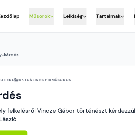
Kezdőlap
Műsorok
Lelkiség
Tartalmak
y-kérdés
10 PERC
AKTUÁLIS ÉS HÍRMŰSOROK
rdés
ly felkelésről Vincze Gábor történészt kérdezzü
 László