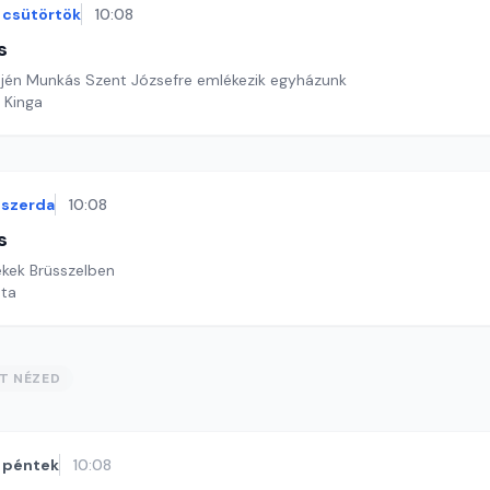
csütörtök
10:08
s
-jén Munkás Szent Józsefre emlékezik egyházunk
 Kinga
szerda
10:08
s
ekek Brüsszelben
ata
ST NÉZED
péntek
10:08