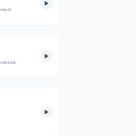
nészt.
érdezzük.