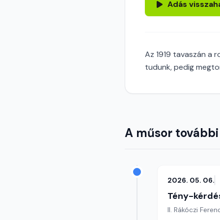
Adás visszah
Az 1919 tavaszán a r
tudunk, pedig megtor
A műsor további
2026. 05. 06.
Tény-kérdé
II. Rákóczi Fere