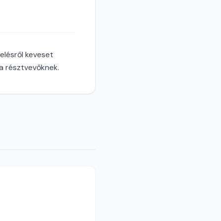
elésről keveset
a résztvevőknek.