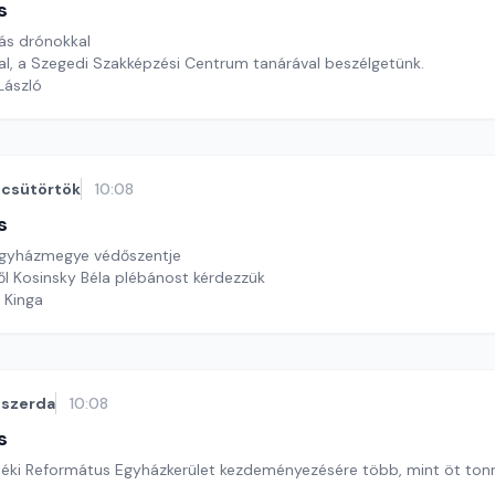
s
ás drónokkal
al, a Szegedi Szakképzési Centrum tanárával beszélgetünk.
 László
csütörtök
10:08
s
egyházmegye védőszentje
ől Kosinsky Béla plébánost kérdezzük
 Kinga
szerda
10:08
s
léki Református Egyházkerület kezdeményezésére több, mint öt to