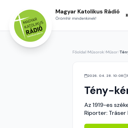
Magyar Katolikus Rádió
Örömhír mindenkinek!
Főoldal
Műsorok
Műsor
Tén
2026. 04. 28. 10:08
Tény-ké
Az 1919-es széke
Riporter: Tráser