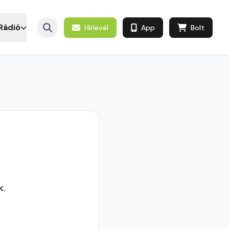
Rádió
Hírlevél
App
Bolt
k.