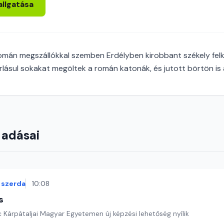
allgatása
omán megszállókkal szemben Erdélyben kirobbant székely felk
lásul sokakat megöltek a román katonák, és jutott börtön is 
 adásai
szerda
10:08
s
nc Kárpátaljai Magyar Egyetemen új képzési lehetőség nyílik