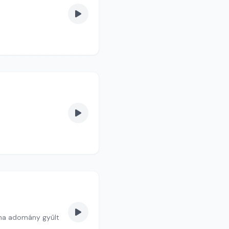
nna adomány gyűlt