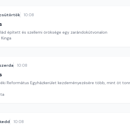
csütörtök
10:08
s
lád épített és szellemi öröksége egy zarándokútvonalon
 Kinga
szerda
10:08
s
léki Református Egyházkerület kezdeményezésére több, mint öt to
ata
kedd
10:08