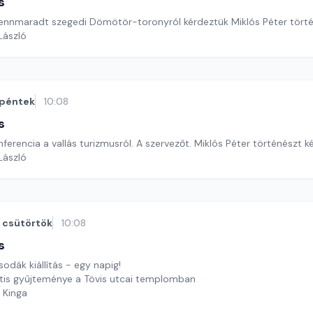
s
 fennmaradt szegedi Dömötör-toronyról kérdeztük Miklós Péter törté
 László
péntek
10:08
s
rencia a vallás turizmusról. A szervezőt. Miklós Péter történészt k
 László
csütörtök
10:08
s
sodák kiállítás - egy napig!
tis gyűjteménye a Tövis utcai templomban
 Kinga