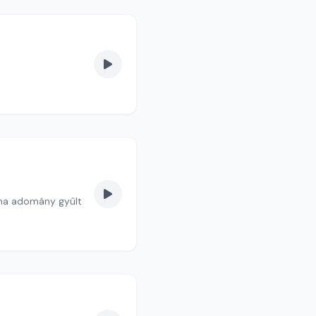
nna adomány gyűlt