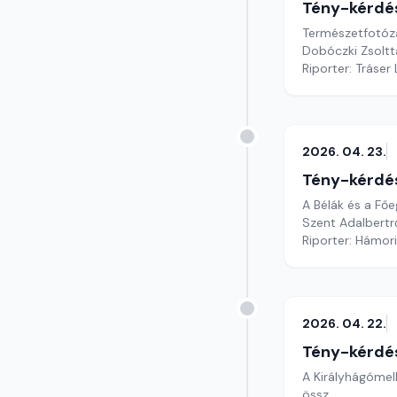
Tény-kérdé
Természetfotóz
Dobóczki Zsoltt
Riporter: Tráser
2026. 04. 23.
Tény-kérdé
A Bélák és a Fő
Szent Adalbertr
Riporter: Hámori
2026. 04. 22.
Tény-kérdé
A Királyhágómel
össz