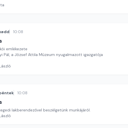
ata
kedd
10:08
s
akói emlékezete
i Pál, a József Attila Múzeum nyugalmazott igazgatója
 László
péntek
10:08
s
zegedi lakberendezővel beszélgetünk munkájáról.
 László