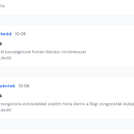
ata
kedd
10:08
s
ről beszélgetünk Kohári Nándor történésszel.
 László
péntek
10:08
s
zongorista évtizedekkel ezelőtt hívta életre a Régi zongoristák klub
 László