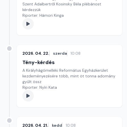
Szent Adalbertről Kosinsky Béla plébánost
kérdezzük
Riporter: Hámori Kinga
2026. 04. 22.
szerda
10:08
Tény-kérdés
A Királyhágómelléki Református Egyházkerület
kezdeményezésére több, mint öt tonna adomány
gyűlt össz
Riporter: Nyíri Kata
2026. 04. 21.
kedd
10:08