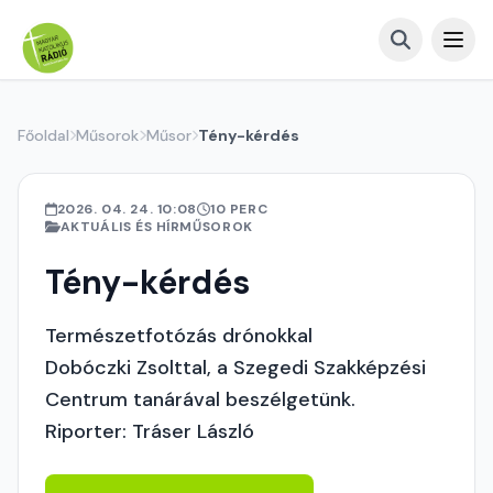
Főoldal
Műsorok
Műsor
Tény-kérdés
2026. 04. 24. 10:08
10 PERC
AKTUÁLIS ÉS HÍRMŰSOROK
Tény-kérdés
Természetfotózás drónokkal
Dobóczki Zsolttal, a Szegedi Szakképzési
Centrum tanárával beszélgetünk.
Riporter: Tráser László