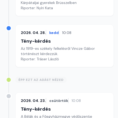
Kárpátaljai gyerekek Brüsszelben
Riporter: Nyíri Kata
2026. 04. 28.
kedd
10:08
Tény-kérdés
Az 1919-es székely felkelésről Vincze Gábor
történészt kérdezzük.
Riporter: Tráser László
ÉPP EZT AZ ADÁST NÉZED
2026. 04. 23.
csütörtök
10:08
Tény-kérdés
A Bélák és a Főegyházmegye védőszentje