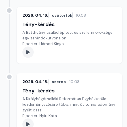
2026. 04. 16.
csütörtök
10:08
Tény-kérdés
A Batthyány család épített és szellemi öröksége
egy zarándokútvonalon
Riporter: Hámori Kinga
2026. 04. 15.
szerda
10:08
Tény-kérdés
A Királyhágómelléki Református Egyházkerület
kezdeményezésére több, mint öt tonna adomány
gyűlt össz
Riporter: Nyíri Kata