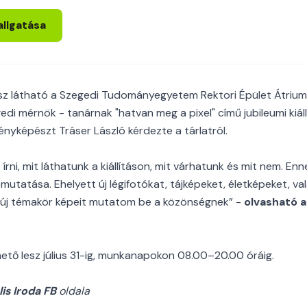
allgatása
esz látható a Szegedi Tudományegyetem Rektori Épület Átriu
i mérnök - tanárnak "hatvan meg a pixel" című jubileumi kiállí
fényképészt Tráser László kérdezte a tárlatról.
s írni, mit láthatunk a kiállításon, mit várhatunk és mit nem. En
mutatása. Ehelyett új légifotókat, tájképeket, életképeket, va
új témakör képeit mutatom be a közönségnek” -
olvasható 
hető lesz július 31-ig, munkanapokon 08.00–20.00 óráig.
lis Iroda FB
oldala