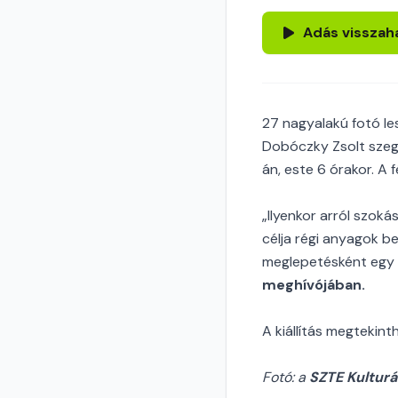
Adás visszah
27 nagyalakú fotó l
Dobóczky Zsolt szeged
án, este 6 órakor. A 
„Ilyenkor arról szoká
célja régi anyagok be
meglepetésként egy 
meghívójában.
A kiállítás megtekint
Fotó: a
SZTE Kulturá