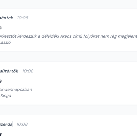
péntek
10:08
s
rkesztőt kérdezzük a délvidéki Aracs című folyóirat nem rég megjelent
László
sütörtök
10:08
s
mindennapokban
 Kinga
szerda
10:08
s