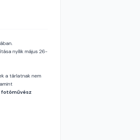
mában.
tása nyílik május 26-
nek a tárlatnak nem
lamint
a fotóművész