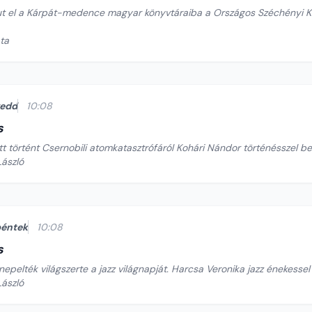
t el a Kárpát-medence magyar könyvtáraiba a Országos Széchényi K
ata
kedd
10:08
s
tt történt Csernobili atomkatasztrófáról Kohári Nándor történésszel b
László
éntek
10:08
s
nepelték világszerte a jazz világnapját. Harcsa Veronika jazz énekesse
László