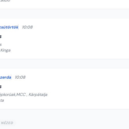
László
csütörtök
10:08
s
s
 Kinga
szerda
10:08
s
épkorúak,MCC , Kárpátalja
ata
T NÉZED