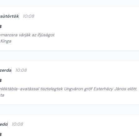
sütörtök
10:08
s
arosra várják az ifjúságot
 Kinga
zerda
10:08
s
léktábla-avatással tisztelegtek Ungváron gróf Esterházy János előtt.
ata
edd
10:08
s