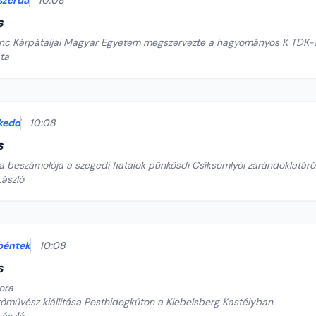
szerda
10:08
s
erenc Kárpátaljai Magyar Egyetem megszervezte a hagyományos K TDK-
ata
kedd
10:08
s
a beszámolója a szegedi fiatalok pünkösdi Csíksomlyói zarándoklatáról
László
péntek
10:08
s
kora
tőművész kiállítása Pesthidegkúton a Klebelsberg Kastélyban.