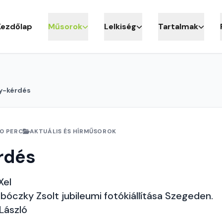
Kezdőlap
Műsorok
Lelkiség
Tartalmak
y-kérdés
10 PERC
AKTUÁLIS ÉS HÍRMŰSOROK
rdés
Xel
obóczky Zsolt jubileumi fotókiállítása Szegeden.
 László