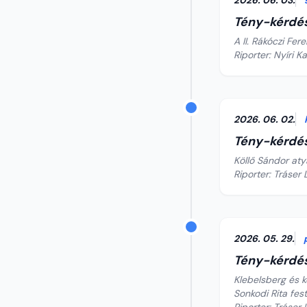
2026. 06. 03.
Tény-kérdé
A II. Rákóczi F
Riporter: Nyíri K
2026. 06. 02.
Tény-kérdé
Köllő Sándor aty
Riporter: Tráser 
2026. 05. 29.
Tény-kérdé
Klebelsberg és 
Sonkodi Rita fes