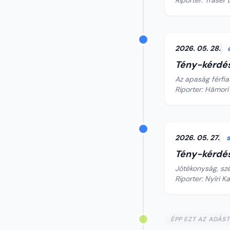
Riporter: Tráser 
2026. 05. 28.
Tény-kérdé
Az apaság férfia
Riporter: Hámori
2026. 05. 27.
Tény-kérdé
Jótékonyság, sz
Riporter: Nyíri K
ÉPP EZT AZ ADÁS