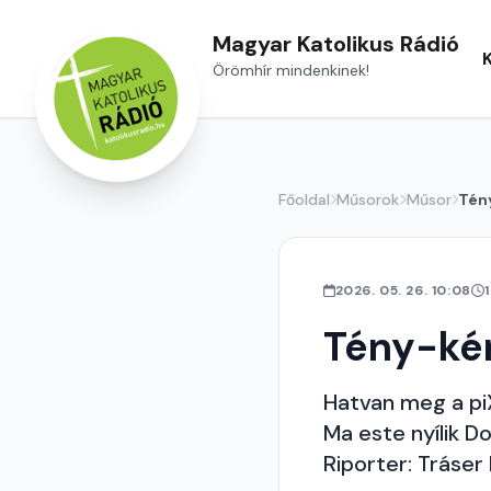
Magyar Katolikus Rádió
Örömhír mindenkinek!
Főoldal
Műsorok
Műsor
Tén
2026. 05. 26. 10:08
Tény-ké
Hatvan meg a pi
Ma este nyílik D
Riporter: Tráser