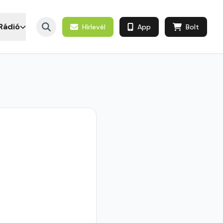
Rádió
Hírlevél
App
Bolt