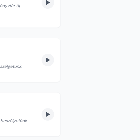
önyvtár új
eszélgetünk.
l beszélgetünk