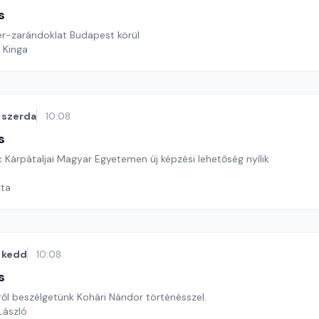
s
zér-zarándoklat Budapest körül
 Kinga
szerda
10:08
s
nc Kárpátaljai Magyar Egyetemen új képzési lehetőség nyílik
ata
kedd
10:08
s
ről beszélgetünk Kohári Nándor történésszel.
 László