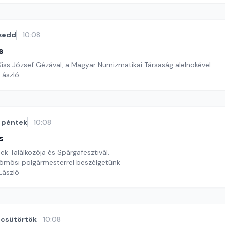
kedd
10:08
s
Kiss József Gézával, a Magyar Numizmatikai Társaság alelnökével.
 László
péntek
10:08
s
ek Találkozója és Spárgafesztivál.
ömösi polgármesterrel beszélgetünk
 László
csütörtök
10:08