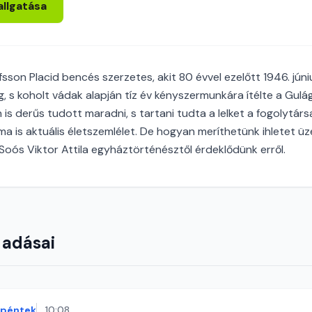
allgatása
fsson Placid bencés szerzetes, akit 80 évvel ezelőtt 1946. jún
g, s koholt vádak alapján tíz év kényszermunkára ítélte a Gulág
is derűs tudott maradni, s tartani tudta a lelket a fogolytárs
ma is aktuális életszemlélet. De hogyan meríthetünk ihletet ü
oós Viktor Attila egyháztörténésztől érdeklődünk erről.
 adásai
péntek
10:08