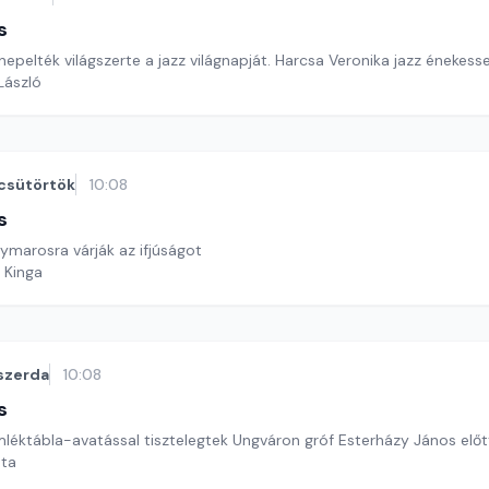
s
nepelték világszerte a jazz világnapját. Harcsa Veronika jazz énekess
 László
csütörtök
10:08
s
arosra várják az ifjúságot
 Kinga
szerda
10:08
s
mléktábla-avatással tisztelegtek Ungváron gróf Esterházy János előt
ata