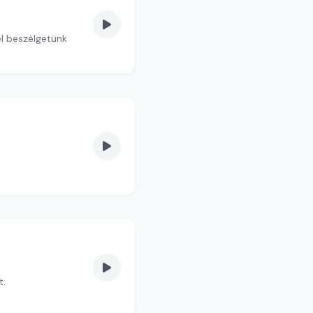
el beszélgetünk
t.