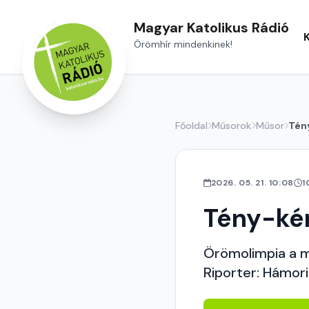
Magyar Katolikus Rádió
Örömhír mindenkinek!
Főoldal
Műsorok
Műsor
Tén
2026. 05. 21. 10:08
1
Tény-ké
Örömolimpia a 
Riporter: Hámori