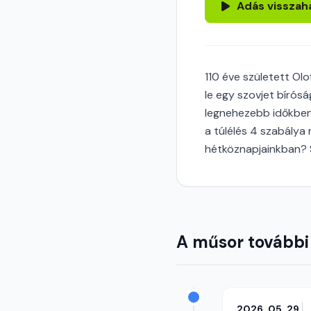
Adás visszah
110 éve született Olo
le egy szovjet bírósá
legnehezebb időkben 
a túlélés 4 szabálya 
hétköznapjainkban? S
A műsor további
2026. 05. 29.