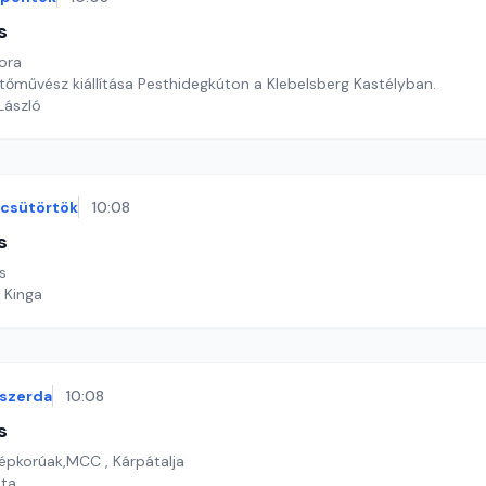
s
kora
stőművész kiállítása Pesthidegkúton a Klebelsberg Kastélyban.
 László
csütörtök
10:08
s
s
 Kinga
szerda
10:08
s
épkorúak,MCC , Kárpátalja
ata