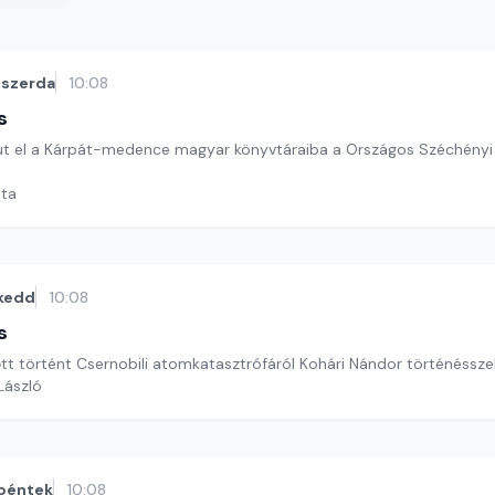
szerda
10:08
s
t el a Kárpát-medence magyar könyvtáraiba a Országos Széchényi 
ata
kedd
10:08
s
őtt történt Csernobili atomkatasztrófáról Kohári Nándor történéssze
 László
péntek
10:08