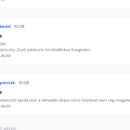
kedd
10:08
s
Xel
obóczky Zsolt jubileumi fotókiállítása Szegeden.
 László
péntek
10:08
s
rkesztőt kérdezzük a délvidéki Aracs című folyóirat nem rég megjele
 László
ST NÉZED