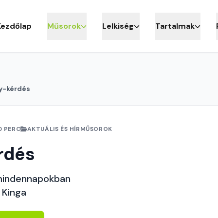
Kezdőlap
Műsorok
Lelkiség
Tartalmak
y-kérdés
0 PERC
AKTUÁLIS ÉS HÍRMŰSOROK
rdés
mindennapokban
 Kinga