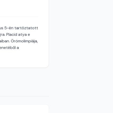
ius 5-én tartóztatott
ra. Placid atya e
aiban. Örömolimpiája,
zenetéből a