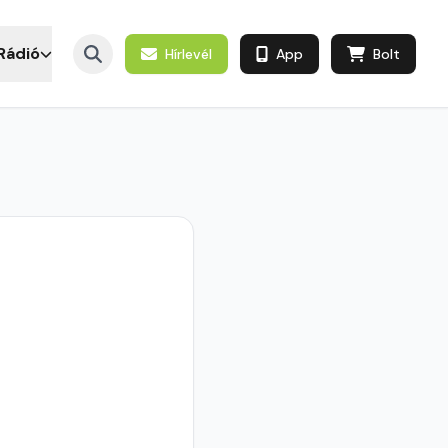
Rádió
Hírlevél
App
Bolt