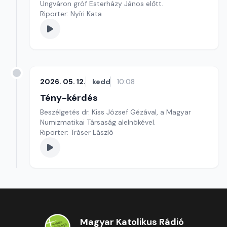
Ungváron gróf Esterházy János előtt.
Riporter: Nyíri Kata
2026. 05. 12.
kedd
10:08
Tény-kérdés
Beszélgetés dr. Kiss József Gézával, a Magyar
Numizmatikai Társaság alelnökével.
Riporter: Tráser László
Magyar Katolikus Rádió