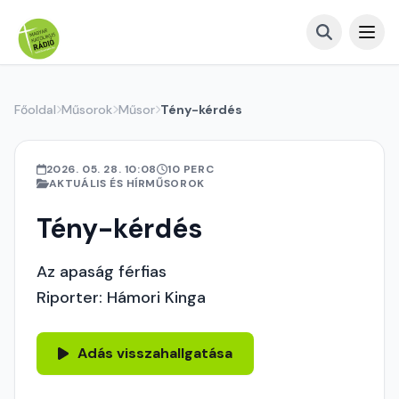
Főoldal
Műsorok
Műsor
Tény-kérdés
2026. 05. 28. 10:08
10 PERC
AKTUÁLIS ÉS HÍRMŰSOROK
Tény-kérdés
Az apaság férfias
Riporter: Hámori Kinga
Adás visszahallgatása