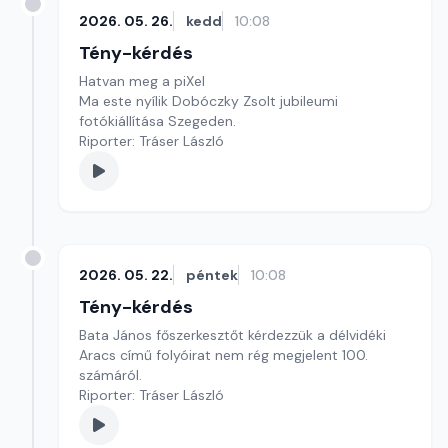
2026. 05. 26.
kedd
10:08
Tény-kérdés
Hatvan meg a piXel
Ma este nyílik Dobóczky Zsolt jubileumi
fotókiállítása Szegeden.
Riporter: Tráser László
2026. 05. 22.
péntek
10:08
Tény-kérdés
Bata János főszerkesztőt kérdezzük a délvidéki
Aracs című folyóirat nem rég megjelent 100.
számáról.
Riporter: Tráser László