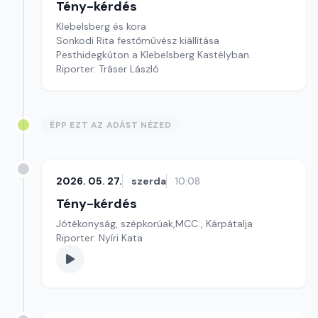
Tény-kérdés
Klebelsberg és kora
Sonkodi Rita festőművész kiállítása
Pesthidegkúton a Klebelsberg Kastélyban.
Riporter: Tráser László
ÉPP EZT AZ ADÁST NÉZED
2026. 05. 27.
szerda
10:08
Tény-kérdés
Jótékonyság, szépkorúak,MCC , Kárpátalja
Riporter: Nyíri Kata