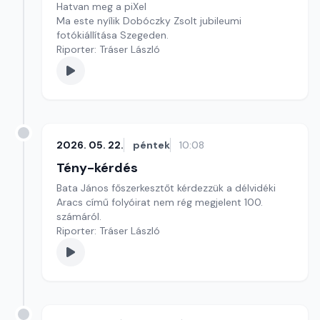
Hatvan meg a piXel
Ma este nyílik Dobóczky Zsolt jubileumi
fotókiállítása Szegeden.
Riporter: Tráser László
2026. 05. 22.
péntek
10:08
Tény-kérdés
Bata János főszerkesztőt kérdezzük a délvidéki
Aracs című folyóirat nem rég megjelent 100.
számáról.
Riporter: Tráser László