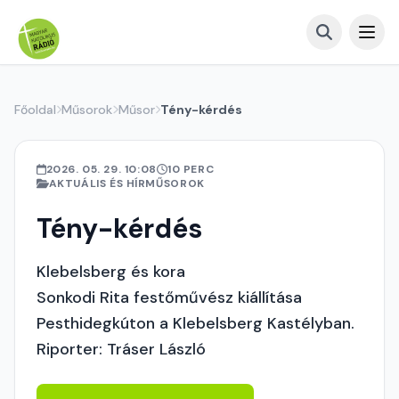
Főoldal
Műsorok
Műsor
Tény-kérdés
2026. 05. 29. 10:08
10 PERC
AKTUÁLIS ÉS HÍRMŰSOROK
Tény-kérdés
Klebelsberg és kora
Sonkodi Rita festőművész kiállítása
Pesthidegkúton a Klebelsberg Kastélyban.
Riporter: Tráser László