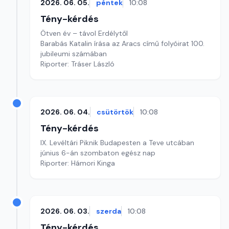
2026. 06. 05.
péntek
10:08
Tény-kérdés
Ötven év – távol Erdélytől
Barabás Katalin írása az Aracs című folyóirat 100.
jubileumi számában
Riporter: Tráser László
2026. 06. 04.
csütörtök
10:08
Tény-kérdés
IX. Levéltári Piknik Budapesten a Teve utcában
június 6-án szombaton egész nap
Riporter: Hámori Kinga
2026. 06. 03.
szerda
10:08
Tény-kérdés