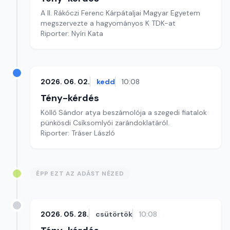
A II. Rákóczi Ferenc Kárpátaljai Magyar Egyetem
megszervezte a hagyományos K TDK-at
Riporter: Nyíri Kata
2026. 06. 02.
kedd
10:08
Tény-kérdés
Köllő Sándor atya beszámolója a szegedi fiatalok
pünkösdi Csíksomlyói zarándoklatáról.
Riporter: Tráser László
ÉPP EZT AZ ADÁST NÉZED
2026. 05. 28.
csütörtök
10:08