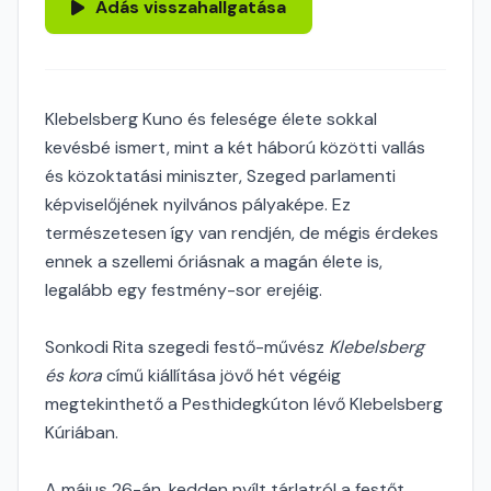
Adás visszahallgatása
Klebelsberg Kuno és felesége élete sokkal
kevésbé ismert, mint a két háború közötti vallás
és közoktatási miniszter, Szeged parlamenti
képviselőjének nyilvános pályaképe. Ez
természetesen így van rendjén, de mégis érdekes
ennek a szellemi óriásnak a magán élete is,
legalább egy festmény-sor erejéig.
Sonkodi Rita szegedi festő-művész
Klebelsberg
és kora
című kiállítása jövő hét végéig
megtekinthető a Pesthidegkúton lévő Klebelsberg
Kúriában.
A május 26-án, kedden nyílt tárlatról a festőt