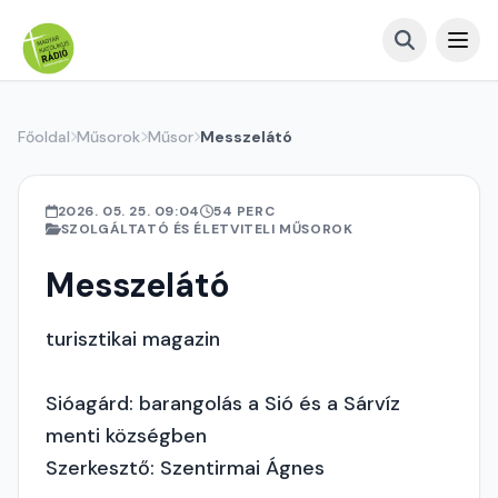
Főoldal
Műsorok
Műsor
Messzelátó
2026. 05. 25. 09:04
54 PERC
SZOLGÁLTATÓ ÉS ÉLETVITELI MŰSOROK
Messzelátó
turisztikai magazin
Sióagárd: barangolás a Sió és a Sárvíz
menti községben
Szerkesztő: Szentirmai Ágnes