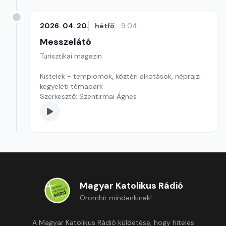
2026. 04. 20.
hétfő
9:04
Messzelátó
Turisztikai magazin
Kistelek - templomok, köztéri alkotások, néprajzi
kegyeleti témapark
Szerkesztő: Szentirmai Ágnes
Magyar Katolikus Rádió
Örömhír mindenkinek!
A Magyar Katolikus Rádió küldetése, hogy hiteles