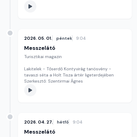
2026. 05. 01.
péntek
9:04
Messzelátó
Turisztikai magazin
Lakitelek - Tőserdő Kontyvirág tanösvény -
tavaszi séta a Holt Tisza ártér ligeterdejében
Szerkesztő: Szentirmai Ágnes
2026. 04. 27.
hétfő
9:04
Messzelátó