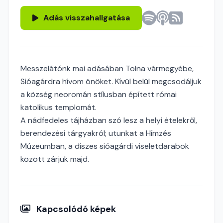
Adás visszahallgatása
Messzelátónk mai adásában Tolna vármegyébe,
Sióagárdra hívom önöket. Kívül belül megcsodáljuk
a község neoromán stílusban épített római
katolikus templomát.
A nádfedeles tájházban szó lesz a helyi ételekről,
berendezési tárgyakról; utunkat a Hímzés
Múzeumban, a díszes sióagárdi viseletdarabok
között zárjuk majd.
Kapcsolódó képek