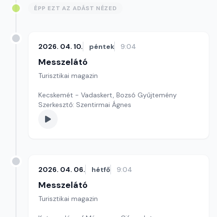
ÉPP EZT AZ ADÁST NÉZED
2026. 04. 10.
péntek
9:04
Messzelátó
Turisztikai magazin
Kecskemét - Vadaskert, Bozsó Gyűjtemény
Szerkesztő: Szentirmai Ágnes
2026. 04. 06.
hétfő
9:04
Messzelátó
Turisztikai magazin