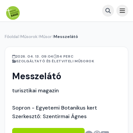
Főoldal
Műsorok
Műsor
Messzelátó
2026. 04. 13. 09:04
54 PERC
SZOLGÁLTATÓ ÉS ÉLETVITELI MŰSOROK
Messzelátó
turisztikai magazin
Sopron - Egyetemi Botanikus kert
Szerkesztő: Szentirmai Ágnes