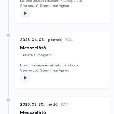
Katona József Múzeum - Cifrapalota
Szerkesztő: Szentirmai Ágnes
2026. 04. 03.
péntek
9:04
Messzelátó
Turisztikai magazin
Dorog kálvária és aknatorony kilátó
Szerkesztő: Szentirmai Ágnes
2026. 03. 30.
hétfő
9:04
Messzelátó