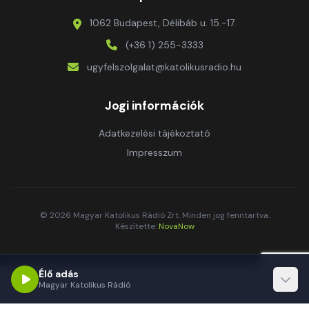
1062 Budapest, Délibáb u. 15.-17.
(+36 1) 255-3333
ugyfelszolgalat@katolikusradio.hu
Jogi információk
Adatkezelési tájékoztató
Impresszum
© 2026 Magyar Katolikus Rádió Zrt. Minden jog fenntartva.
Készítette:
NovaNow
Élő adás
Magyar Katolikus Rádió