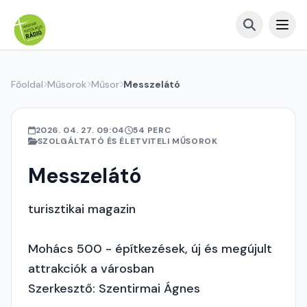
Főoldal
Műsorok
Műsor
Messzelátó
2026. 04. 27. 09:04
54 PERC
SZOLGÁLTATÓ ÉS ÉLETVITELI MŰSOROK
Messzelátó
turisztikai magazin
Mohács 500 - építkezések, új és megújult
attrakciók a városban
Szerkesztő: Szentirmai Ágnes