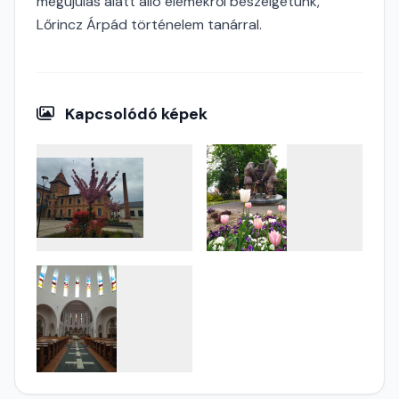
megújulás alatt álló elemekről beszélgetünk,
Lőrincz Árpád történelem tanárral.
Kapcsolódó képek