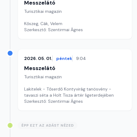
Messzelátó
Turisztikai magazin
Kőszeg, Cák, Velem
Szerkesztő: Szentirmai Ágnes
2026. 05. 01.
péntek
9:04
Messzelátó
Turisztikai magazin
Lakitelek - Tőserdő Kontyvirág tanösvény -
tavaszi séta a Holt Tisza ártér ligeterdejében
Szerkesztő: Szentirmai Ágnes
ÉPP EZT AZ ADÁST NÉZED