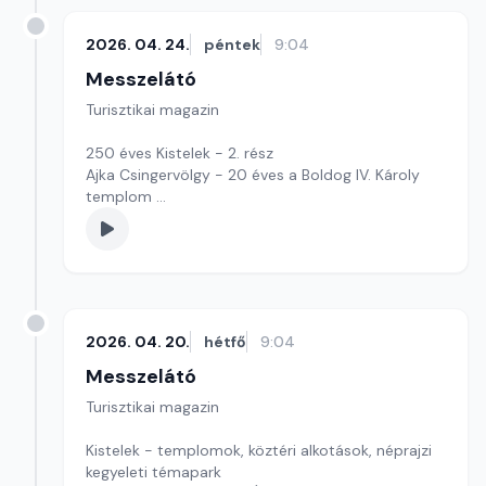
2026. 04. 24.
péntek
9:04
Messzelátó
Turisztikai magazin
250 éves Kistelek - 2. rész
Ajka Csingervölgy - 20 éves a Boldog IV. Károly
templom
Szerkesztő: Szentirmai Ágnes
2026. 04. 20.
hétfő
9:04
Messzelátó
Turisztikai magazin
Kistelek - templomok, köztéri alkotások, néprajzi
kegyeleti témapark