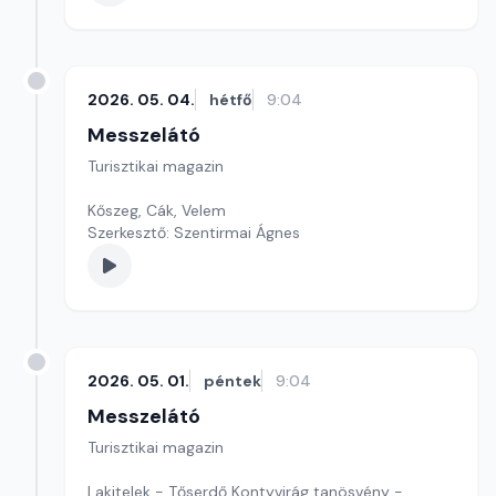
2026. 05. 04.
hétfő
9:04
Messzelátó
Turisztikai magazin
Kőszeg, Cák, Velem
Szerkesztő: Szentirmai Ágnes
2026. 05. 01.
péntek
9:04
Messzelátó
Turisztikai magazin
Lakitelek - Tőserdő Kontyvirág tanösvény -