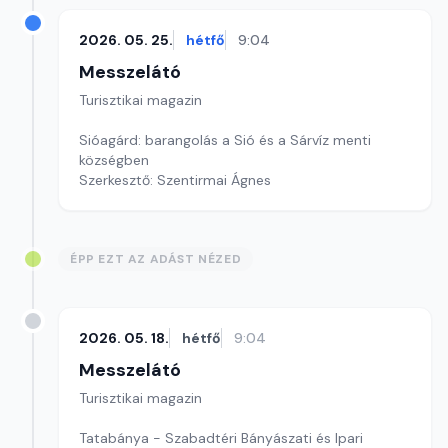
2026. 05. 25.
hétfő
9:04
Messzelátó
Turisztikai magazin
Sióagárd: barangolás a Sió és a Sárvíz menti
községben
Szerkesztő: Szentirmai Ágnes
ÉPP EZT AZ ADÁST NÉZED
2026. 05. 18.
hétfő
9:04
Messzelátó
Turisztikai magazin
Tatabánya - Szabadtéri Bányászati és Ipari