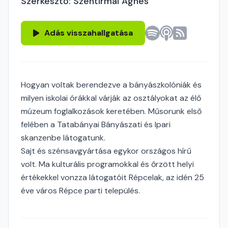
Szerkesztő: Szentirmai Ágnes
Adás visszahallgatása
Hogyan voltak berendezve a bányászkolóniák és
milyen iskolai órákkal várják az osztályokat az élő
múzeum foglalkozások keretében. Műsorunk első
felében a Tatabányai Bányászati és Ipari
skanzenbe látogatunk.
Sajt és szénsavgyártása egykor országos hírű
volt. Ma kulturális programokkal és őrzött helyi
értékekkel vonzza látogatóit Répcelak, az idén 25
éve város Répce parti település.