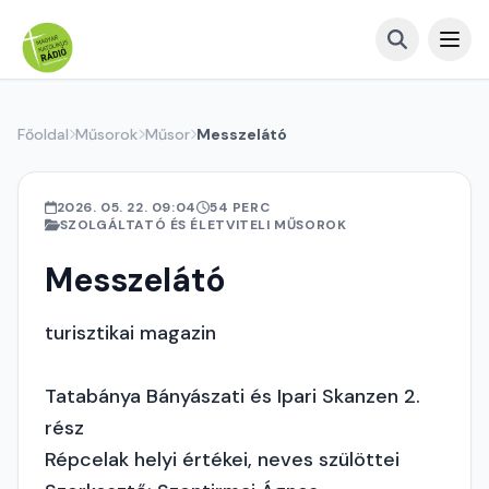
Főoldal
Műsorok
Műsor
Messzelátó
2026. 05. 22. 09:04
54 PERC
SZOLGÁLTATÓ ÉS ÉLETVITELI MŰSOROK
Messzelátó
turisztikai magazin
Tatabánya Bányászati és Ipari Skanzen 2.
rész
Répcelak helyi értékei, neves szülöttei