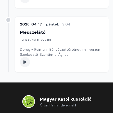
2026. 04. 17.
péntek
9:04
Messzelátó
Turisztikai magazin
Dorog - Reimann Bányászattörténeti miniverzum
Szerkesztő: Szentirmai Ágnes
Magyar Katolikus Rádió
Örömhír mindenkinek!