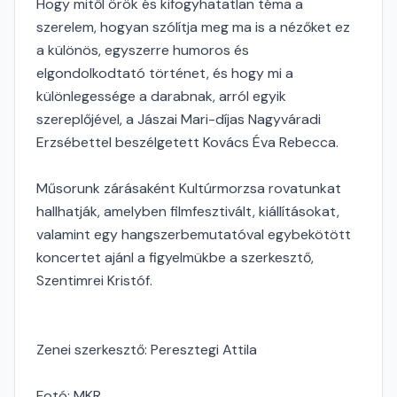
Hogy mitől örök és kifogyhatatlan téma a
szerelem, hogyan szólítja meg ma is a nézőket ez
a különös, egyszerre humoros és
elgondolkodtató történet, és hogy mi a
különlegessége a darabnak, arról egyik
szereplőjével, a Jászai Mari-díjas Nagyváradi
Erzsébettel beszélgetett Kovács Éva Rebecca.
Műsorunk zárásaként Kultúrmorzsa rovatunkat
hallhatják, amelyben filmfesztivált, kiállításokat,
valamint egy hangszerbemutatóval egybekötött
koncertet ajánl a figyelmükbe a szerkesztő,
Szentimrei Kristóf.
Zenei szerkesztő: Peresztegi Attila
Fotó: MKR