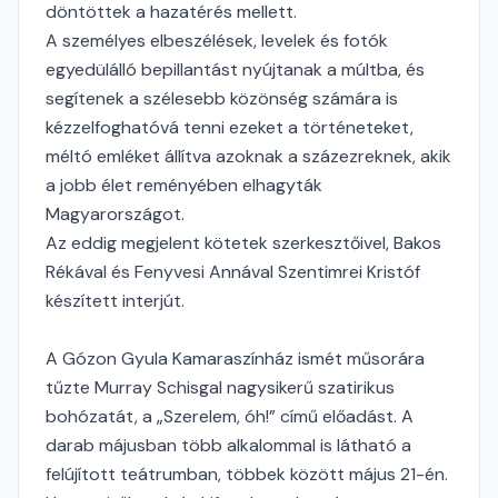
döntöttek a hazatérés mellett.
A személyes elbeszélések, levelek és fotók
egyedülálló bepillantást nyújtanak a múltba, és
segítenek a szélesebb közönség számára is
kézzelfoghatóvá tenni ezeket a történeteket,
méltó emléket állítva azoknak a százezreknek, akik
a jobb élet reményében elhagyták
Magyarországot.
Az eddig megjelent kötetek szerkesztőivel, Bakos
Rékával és Fenyvesi Annával Szentimrei Kristóf
készített interjút.
A Gózon Gyula Kamaraszínház ismét műsorára
tűzte Murray Schisgal nagysikerű szatirikus
bohózatát, a „Szerelem, óh!” című előadást. A
darab májusban több alkalommal is látható a
felújított teátrumban, többek között május 21-én.