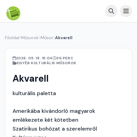
Főoldal
Műsorok
Műsor
Akvarell
2026. 05. 18. 15:04
36 PERC
EGYÉB KULTURÁLIS MŰSOROK
Akvarell
kulturális paletta
Amerikába kivándorló magyarok
emlékezete két kötetben
Szatirikus bohózat a szerelemről