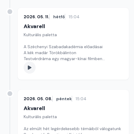
2026. 05. 11.
hétfő
15:04
Akvarell
Kulturális paletta
A Széchenyi Szabadakadémia előadásai
A kék madár Törökbálinton
Testvérdráma egy magyar-kínai filmben
szerkesztő: Szentimrei Kristóf
2026. 05. 08.
péntek
15:04
Akvarell
Kulturális paletta
Az elmúlt hét legérdekesebb témáiból válogatunk