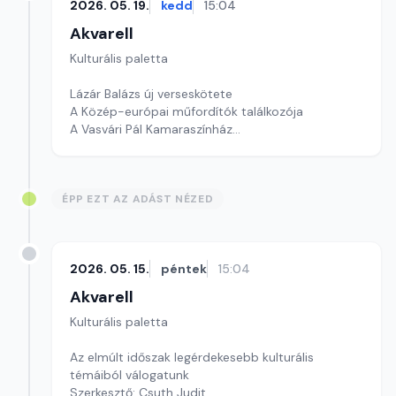
2026. 05. 19.
kedd
15:04
Akvarell
Kulturális paletta
Lázár Balázs új verseskötete
A Közép-európai műfordítók találkozója
A Vasvári Pál Kamaraszínház
Szerkesztő: Tóth J. András
ÉPP EZT AZ ADÁST NÉZED
2026. 05. 15.
péntek
15:04
Akvarell
Kulturális paletta
Az elmúlt időszak legérdekesebb kulturális
témáiból válogatunk
Szerkesztő: Csuth Judit