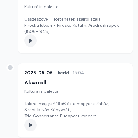
Kulturális paletta
Összeszőve - Történetek szálról szála
Piroska István - Piroska Katalin: Aradi színlapok
(1806-1948)
Szerkesztő: Fazekas Gyöngyvér
2026. 05. 05.
kedd
15:04
Akvarell
Kulturális paletta
Talpra, magyar! 1956 és a magyar színház,
Szent István Könyvhét,
Trio Concertante Budapest koncert
Szerkesztő: Tóth J. András