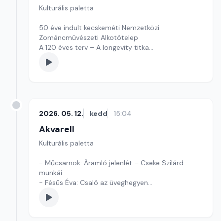
Kulturális paletta
50 éve indult kecskeméti Nemzetközi
Zománcművészeti Alkotótelep
A 120 éves terv – A longevity titka
Szerkesztő: Fazekas Gyöngyvér
2026. 05. 12.
kedd
15:04
Akvarell
Kulturális paletta
- Műcsarnok: Áramló jelenlét – Cseke Szilárd
munkái
- Fésűs Éva: Csaló az üveghegyen
- Kultúrmorzsák
Szerkesztő: Tóth J. András