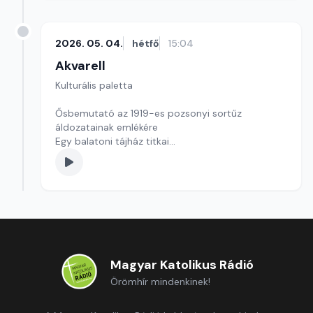
2026. 05. 04.
hétfő
15:04
Akvarell
Kulturális paletta
Ősbemutató az 1919-es pozsonyi sortűz
áldozatainak emlékére
Egy balatoni tájház titkai
Kultúrmorzsa
szerkesztő: Szentimrei Kristóf
Magyar Katolikus Rádió
Örömhír mindenkinek!