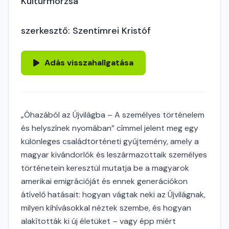
Kultúrmorzsa
szerkesztő: Szentimrei Kristóf
Adás visszahallgatása
„Óhazából az Újvilágba – A személyes történelem
és helyszínek nyomában” címmel jelent meg egy
különleges családtörténeti gyűjtemény, amely a
magyar kivándorlók és leszármazottaik személyes
történetein keresztül mutatja be a magyarok
amerikai emigrációját és ennek generációkon
átívelő hatásait: hogyan vágtak neki az Újvilágnak,
milyen kihívásokkal néztek szembe, és hogyan
alakították ki új életüket – vagy épp miért