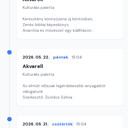
Kulturális paletta
Keresztény könnyűzene új köntösben,
Zenés bibliai képeskönyv,
Anarchia és művészet egy kiállításon
szerkesztő: Szentimrei Kristóf
2026. 05. 22.
péntek
15:04
Akvarell
Kulturális paletta
Az elmúlt időszak legérdekesebb anyagaiból
válogatunk
Szerkesztő: Zsoldos Szilvia
2026. 05. 21.
csütörtök
15:04