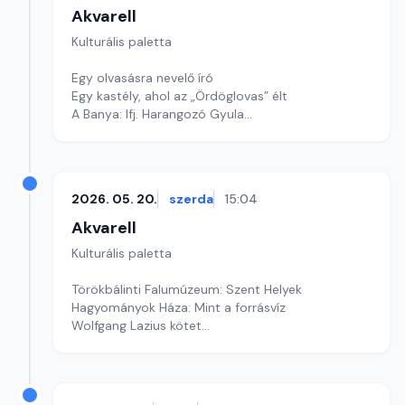
Akvarell
Kulturális paletta
Egy olvasásra nevelő író
Egy kastély, ahol az „Ördöglovas” élt
A Banya: Ifj. Harangozó Gyula
Szerkesztő: Nagy György András
2026. 05. 20.
szerda
15:04
Akvarell
Kulturális paletta
Törökbálinti Falumúzeum: Szent Helyek
Hagyományok Háza: Mint a forrásvíz
Wolfgang Lazius kötet
Szerkesztő: Fazekas Gyöngyvér