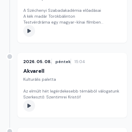
A Széchenyi Szabadakadémia előadásai
A kék madár Törökbálinton
Testvérdráma egy magyar-kínai filmben
szerkesztő: Szentimrei Kristóf
2026. 05. 08.
péntek
15:04
Akvarell
Kulturális paletta
Az elmúlt hét legérdekesebb témáiból válogatunk
Szerkesztő: Szentimrei Kristóf