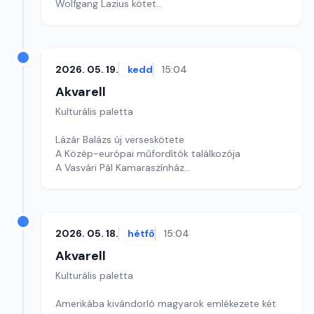
Wolfgang Lazius kötet
Szerkesztő: Fazekas Gyöngyvér
2026. 05. 19.
kedd
15:04
Akvarell
Kulturális paletta
Lázár Balázs új verseskötete
A Közép-európai műfordítók találkozója
A Vasvári Pál Kamaraszínház
Szerkesztő: Tóth J. András
2026. 05. 18.
hétfő
15:04
Akvarell
Kulturális paletta
Amerikába kivándorló magyarok emlékezete két