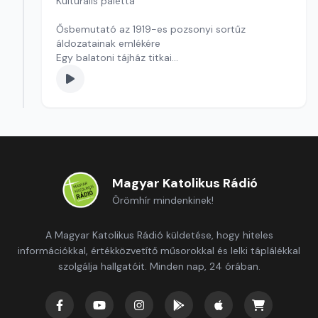
Kulturális paletta
Ősbemutató az 1919-es pozsonyi sortűz
áldozatainak emlékére
Egy balatoni tájház titkai
Kultúrmorzsa
szerkesztő: Szentimrei Kristóf
Magyar Katolikus Rádió
Örömhír mindenkinek!
A Magyar Katolikus Rádió küldetése, hogy hiteles
információkkal, értékközvetítő műsorokkal és lelki táplálékkal
szolgálja hallgatóit. Minden nap, 24 órában.