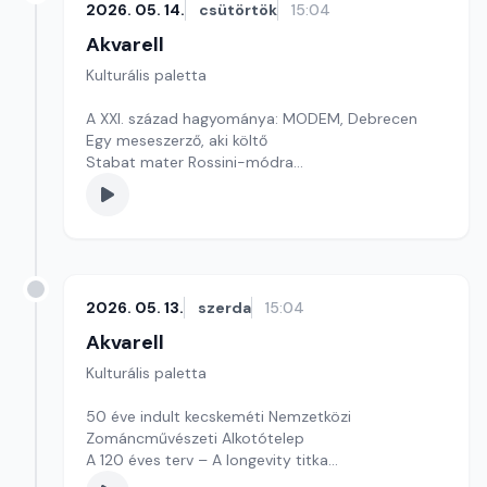
2026. 05. 14.
csütörtök
15:04
Akvarell
Kulturális paletta
A XXI. század hagyománya: MODEM, Debrecen
Egy meseszerző, aki költő
Stabat mater Rossini-módra
Szerkesztő: Nagy György András
2026. 05. 13.
szerda
15:04
Akvarell
Kulturális paletta
50 éve indult kecskeméti Nemzetközi
Zománcművészeti Alkotótelep
A 120 éves terv – A longevity titka
Szerkesztő: Fazekas Gyöngyvér