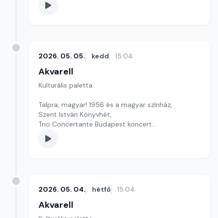
Szerkesztő: Fazekas Gyöngyvér
2026. 05. 05.
kedd
15:04
Akvarell
Kulturális paletta
Talpra, magyar! 1956 és a magyar színház,
Szent István Könyvhét,
Trio Concertante Budapest koncert
Szerkesztő: Tóth J. András
2026. 05. 04.
hétfő
15:04
Akvarell