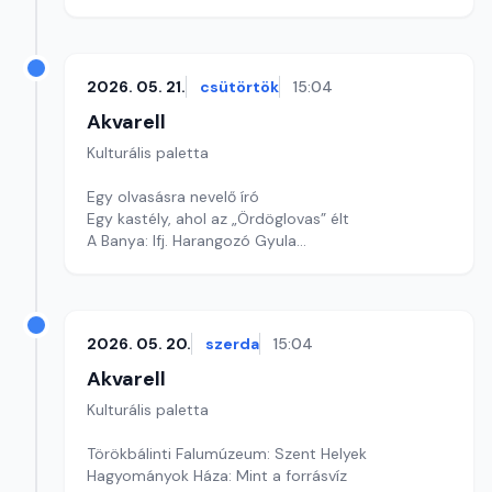
2026. 05. 21.
csütörtök
15:04
Akvarell
Kulturális paletta
Egy olvasásra nevelő író
Egy kastély, ahol az „Ördöglovas” élt
A Banya: Ifj. Harangozó Gyula
Szerkesztő: Nagy György András
2026. 05. 20.
szerda
15:04
Akvarell
Kulturális paletta
Törökbálinti Falumúzeum: Szent Helyek
Hagyományok Háza: Mint a forrásvíz