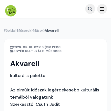
Főoldal
Műsorok
Műsor
Akvarell
2026. 05. 16. 02:00
36 PERC
EGYÉB KULTURÁLIS MŰSOROK
Akvarell
kulturális paletta
Az elmúlt időszak legérdekesebb kulturális
témáiból válogatunk
Szerkesztő: Csuth Judit