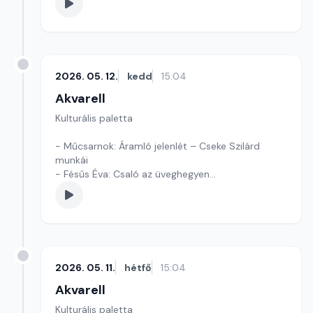
2026. 05. 12.
kedd
15:04
Akvarell
Kulturális paletta
- Műcsarnok: Áramló jelenlét – Cseke Szilárd
munkái
- Fésűs Éva: Csaló az üveghegyen
- Kultúrmorzsák
Szerkesztő: Tóth J. András
2026. 05. 11.
hétfő
15:04
Akvarell
Kulturális paletta