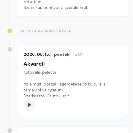
kötetben
Szatirikus bohózat a szerelemről
Kultúrmorzsa
szerkesztő: Szentimrei Kristóf
ÉPP EZT AZ ADÁST NÉZED
2026. 05. 15.
péntek
15:04
Akvarell
Kulturális paletta
Az elmúlt időszak legérdekesebb kulturális
témáiból válogatunk
Szerkesztő: Csuth Judit