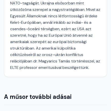
NATO-tagságát. Ukrajna elsősorban mint
ütközőzóna szerepel a nagystratégiában. Mivel az
Egyesült Államoknak nincs létfontosságú érdeke
Kelet-Európában, annál inkább az indiai- és a
csendes-óceáni térségben, ezért az USA azt
szeretné, hogy ha az Európai Unió átvenné az
amerikaiak szerepét az európai biztonsági
struktúrában. Az amerikai külpolitika
célkitűzéseiről az orosz–ukrán konfliktus
relációjában dr. Magyarics Tamás történésszel, az
ELTE professor emeritusával beszélgettünk.
A műsor további adásai