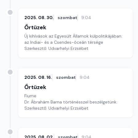
2025. 08. 30.
szombat
9:04
Őrtüzek
Új kihívások az Egyesült Államok külpolitikájában:
az Indiai- és a Csendes-óceán térsége
Szerkesztő: Udvarhelyi Erzsébet
2025. 08. 16.
szombat
9:04
Őrtüzek
Fiume
Dr. Ábrahám Barna történésszel beszélgetünk.
Szerkesztő: Udvarhelyi Erzsébet
2025. 08. 02.
szombat
9:04