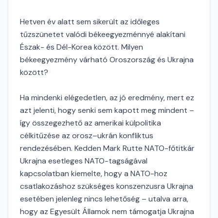
Hetven év alatt sem sikerült az időleges
tűzszünetet valódi békeegyezménnyé alakítani
Észak- és Dél-Korea között. Milyen
békeegyezmény várható Oroszország és Ukrajna
között?
Ha mindenki elégedetlen, az jó eredmény, mert ez
azt jelenti, hogy senki sem kapott meg mindent –
így összegezhető az amerikai külpolitika
célkitűzése az orosz–ukrán konfliktus
rendezésében. Kedden Mark Rutte NATO-főtitkár
Ukrajna esetleges NATO-tagságával
kapcsolatban kiemelte, hogy a NATO-hoz
csatlakozáshoz szükséges konszenzusra Ukrajna
esetében jelenleg nincs lehetőség – utalva arra,
hogy az Egyesült Államok nem támogatja Ukrajna