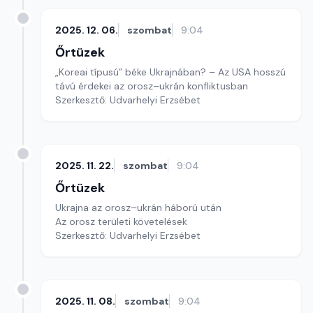
2025. 12. 06.
szombat
9:04
Őrtüzek
„Koreai típusú” béke Ukrajnában? – Az USA hosszú
távú érdekei az orosz–ukrán konfliktusban
Szerkesztő: Udvarhelyi Erzsébet
2025. 11. 22.
szombat
9:04
Őrtüzek
Ukrajna az orosz–ukrán háború után
Az orosz területi követelések
Szerkesztő: Udvarhelyi Erzsébet
2025. 11. 08.
szombat
9:04