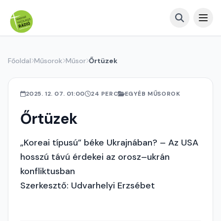
Főoldal
Műsorok
Műsor
Őrtüzek
2025. 12. 07. 01:00
24 PERC
EGYÉB MŰSOROK
Őrtüzek
„Koreai típusú” béke Ukrajnában? – Az USA
hosszú távú érdekei az orosz–ukrán
konfliktusban
Szerkesztő: Udvarhelyi Erzsébet