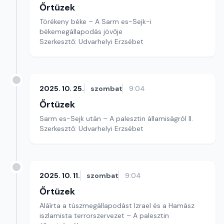
Őrtüzek
Törékeny béke – A Sarm es-Sejk-i
békemegállapodás jövője
Szerkesztő: Udvarhelyi Erzsébet
2025. 10. 25.
szombat
9:04
Őrtüzek
Sarm es-Sejk után – A palesztin államiságról II.
Szerkesztő: Udvarhelyi Erzsébet
2025. 10. 11.
szombat
9:04
Őrtüzek
Aláírta a túszmegállapodást Izrael és a Hamász
iszlamista terrorszervezet – A palesztin