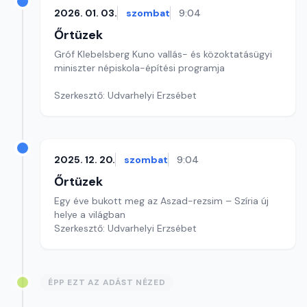
2026. 01. 03.
szombat
9:04
Őrtüzek
Gróf Klebelsberg Kuno vallás- és közoktatásügyi
miniszter népiskola-építési programja
Szerkesztő: Udvarhelyi Erzsébet
2025. 12. 20.
szombat
9:04
Őrtüzek
Egy éve bukott meg az Aszad-rezsim – Szíria új
helye a világban
Szerkesztő: Udvarhelyi Erzsébet
ÉPP EZT AZ ADÁST NÉZED