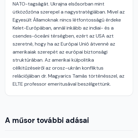
NATO-tagságát. Ukrajna elsősorban mint
ütközőzóna szerepel a nagystratégiában. Mivel az
Egyesült Államoknak nincs létfontosságú érdeke
Kelet-Európában, annál inkább az indiai- és a
csendes-óceáni térségben, ezért az USA azt
szeretné, hogy ha az Európai Unió átvenné az
amerikaiak szerepét az európai biztonsági
struktúrában. Az amerikai külpolitika
célkitűzéseiről az orosz–ukrán konfliktus
relációjában dr. Magyarics Tamás történésszel, az
ELTE professor emeritusával beszélgettünk.
A műsor további adásai