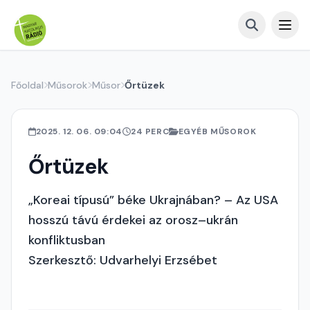
Főoldal
Műsorok
Műsor
Őrtüzek
2025. 12. 06. 09:04
24 PERC
EGYÉB MŰSOROK
Őrtüzek
„Koreai típusú” béke Ukrajnában? – Az USA
hosszú távú érdekei az orosz–ukrán
konfliktusban
Szerkesztő: Udvarhelyi Erzsébet