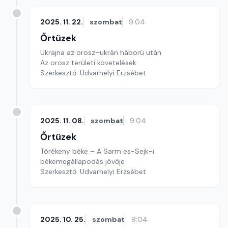
2025. 11. 22.
szombat
9:04
Őrtüzek
Ukrajna az orosz–ukrán háború után
Az orosz területi követelések
Szerkesztő: Udvarhelyi Erzsébet
2025. 11. 08.
szombat
9:04
Őrtüzek
Törékeny béke – A Sarm es-Sejk-i
békemegállapodás jövője
Szerkesztő: Udvarhelyi Erzsébet
2025. 10. 25.
szombat
9:04