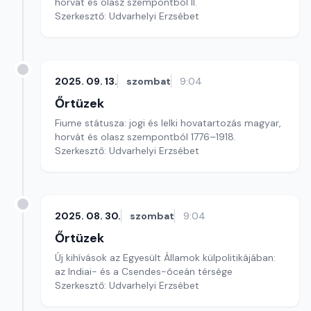
horvát és olasz szempontból II.
Szerkesztő: Udvarhelyi Erzsébet
2025. 09. 13.
szombat
9:04
Őrtüzek
Fiume státusza: jogi és lelki hovatartozás magyar,
horvát és olasz szempontból 1776–1918.
Szerkesztő: Udvarhelyi Erzsébet
2025. 08. 30.
szombat
9:04
Őrtüzek
Új kihívások az Egyesült Államok külpolitikájában:
az Indiai- és a Csendes-óceán térsége
Szerkesztő: Udvarhelyi Erzsébet