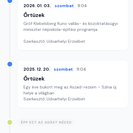
2026. 01. 03.
szombat
9:04
Őrtüzek
Gróf Klebelsberg Kuno vallás- és közoktatásügyi
miniszter népiskola-építési programja
Szerkesztő: Udvarhelyi Erzsébet
2025. 12. 20.
szombat
9:04
Őrtüzek
Egy éve bukott meg az Aszad-rezsim – Szíria új
helye a világban
Szerkesztő: Udvarhelyi Erzsébet
ÉPP EZT AZ ADÁST NÉZED