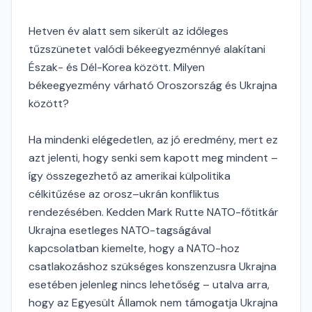
Hetven év alatt sem sikerült az időleges
tűzszünetet valódi békeegyezménnyé alakítani
Észak- és Dél-Korea között. Milyen
békeegyezmény várható Oroszország és Ukrajna
között?
Ha mindenki elégedetlen, az jó eredmény, mert ez
azt jelenti, hogy senki sem kapott meg mindent –
így összegezhető az amerikai külpolitika
célkitűzése az orosz–ukrán konfliktus
rendezésében. Kedden Mark Rutte NATO-főtitkár
Ukrajna esetleges NATO-tagságával
kapcsolatban kiemelte, hogy a NATO-hoz
csatlakozáshoz szükséges konszenzusra Ukrajna
esetében jelenleg nincs lehetőség – utalva arra,
hogy az Egyesült Államok nem támogatja Ukrajna