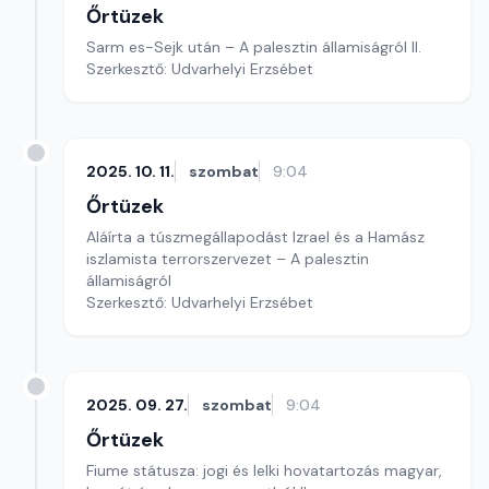
Őrtüzek
Sarm es-Sejk után – A palesztin államiságról II.
Szerkesztő: Udvarhelyi Erzsébet
2025. 10. 11.
szombat
9:04
Őrtüzek
Aláírta a túszmegállapodást Izrael és a Hamász
iszlamista terrorszervezet – A palesztin
államiságról
Szerkesztő: Udvarhelyi Erzsébet
2025. 09. 27.
szombat
9:04
Őrtüzek
Fiume státusza: jogi és lelki hovatartozás magyar,