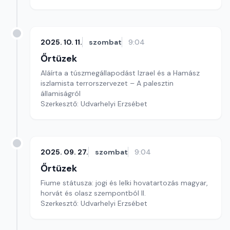
2025. 10. 11.
szombat
9:04
Őrtüzek
Aláírta a túszmegállapodást Izrael és a Hamász
iszlamista terrorszervezet – A palesztin
államiságról
Szerkesztő: Udvarhelyi Erzsébet
2025. 09. 27.
szombat
9:04
Őrtüzek
Fiume státusza: jogi és lelki hovatartozás magyar,
horvát és olasz szempontból II.
Szerkesztő: Udvarhelyi Erzsébet