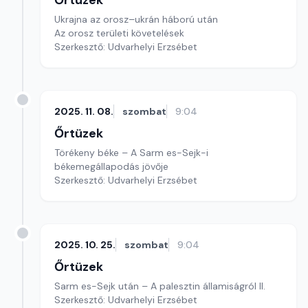
Őrtüzek
Ukrajna az orosz–ukrán háború után
Az orosz területi követelések
Szerkesztő: Udvarhelyi Erzsébet
2025. 11. 08.
szombat
9:04
Őrtüzek
Törékeny béke – A Sarm es-Sejk-i
békemegállapodás jövője
Szerkesztő: Udvarhelyi Erzsébet
2025. 10. 25.
szombat
9:04
Őrtüzek
Sarm es-Sejk után – A palesztin államiságról II.
Szerkesztő: Udvarhelyi Erzsébet