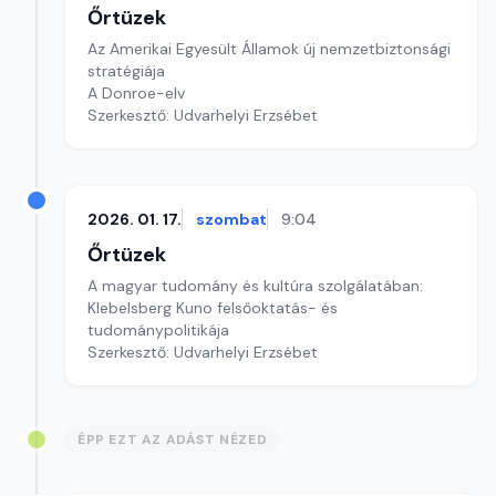
Őrtüzek
Az Amerikai Egyesült Államok új nemzetbiztonsági
stratégiája
A Donroe-elv
Szerkesztő: Udvarhelyi Erzsébet
2026. 01. 17.
szombat
9:04
Őrtüzek
A magyar tudomány és kultúra szolgálatában:
Klebelsberg Kuno felsőoktatás- és
tudománypolitikája
Szerkesztő: Udvarhelyi Erzsébet
ÉPP EZT AZ ADÁST NÉZED