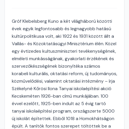
Gróf Klebelsberg Kuno a két világháború közötti
évek egyik legfontosabb és legnagyobb hatású
kultúrpolitikusa volt, aki 1922 és 1931 között állt a
Vallás- és Közoktatásügyi Minisztérium élén. Közel
egy évtizedes kultuszminiszteri tevékenységének,
elméleti munkásságának, gyakorlati érzékének és
szervezőkészségének bizonyítéka számos
korabeli kulturális, oktatási reform, új tudományos,
közművelődési, valamint oktatási intézmény – írja
Székelyné Kőrösi Ilona Tanyai iskolaépítési akció
Kecskeméten 1926-ban című munkájában. 100
évvel ezelőtt, 1925-ben indult az 5 évig tartó
tanyai iskolaépítési program, országszerte 5000
új iskolát építettek. Ebből 1018 a Homokhátságon
épült. A tanítók fontos szerepet töltöttek be a