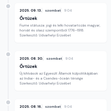
2025. 09. 13.
szombat
9:04
Őrtüzek
Fiume státusza: jogi és lelki hovatartozás magyar,
horvát és olasz szempontból 1776–1918.
Szerkesztő: Udvarhelyi Erzsébet
2025. 08. 30.
szombat
9:04
Őrtüzek
Új kihívások az Egyesült Államok külpolitikájában:
az Indiai- és a Csendes-óceán térsége
Szerkesztő: Udvarhelyi Erzsébet
2025. 08. 16.
szombat
9:04