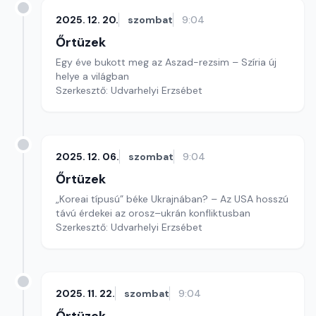
2025. 12. 20.
szombat
9:04
Őrtüzek
Egy éve bukott meg az Aszad-rezsim – Szíria új
helye a világban
Szerkesztő: Udvarhelyi Erzsébet
2025. 12. 06.
szombat
9:04
Őrtüzek
„Koreai típusú” béke Ukrajnában? – Az USA hosszú
távú érdekei az orosz–ukrán konfliktusban
Szerkesztő: Udvarhelyi Erzsébet
2025. 11. 22.
szombat
9:04