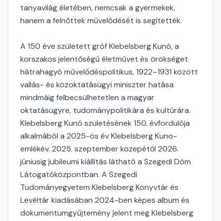
tanyavilág életében, nemcsak a gyermekek,
hanem a felnőttek művelődését is segítették.
A 150 éve született gróf Klebelsberg Kunó, a
korszakos jelentőségű életművet és örökséget
hátrahagyó művelődéspolitikus, 1922–1931 között
vallás- és közoktatásügyi miniszter hatása
mindmáig felbecsülhetetlen a magyar
oktatásügyre, tudománypolitikára és kultúrára.
Klebelsberg Kunó születésének 150. évfordulója
alkalmából a 2025-ös év Klebelsberg Kuno-
emlékév. 2025. szeptember közepétől 2026.
júniusig jubileumi kiállítás látható a Szegedi Dóm
Látogatóközpontban. A Szegedi
Tudományegyetem Klebelsberg Könyvtár és
Levéltár kiadásában 2024-ben képes album és
dokumentumgyűjtemény jelent meg Klebelsberg