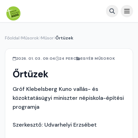
Főoldal
Műsorok
Műsor
Őrtüzek
2026. 01. 03. 09:04
24 PERC
EGYÉB MŰSOROK
Őrtüzek
Gróf Klebelsberg Kuno vallás- és
közoktatásügyi miniszter népiskola-építési
programja
Szerkesztő: Udvarhelyi Erzsébet