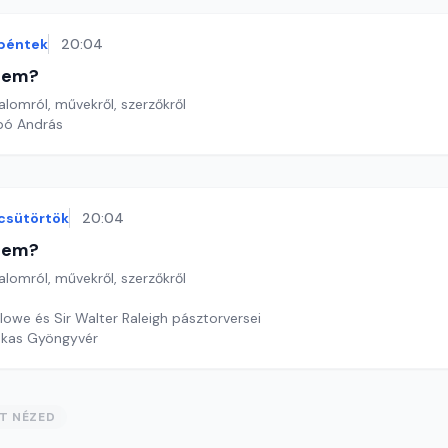
péntek
20:04
etem?
lomról, művekről, szerzőkről
bó András
csütörtök
20:04
etem?
lomról, művekről, szerzőkről
lowe és Sir Walter Raleigh pásztorversei
ekas Gyöngyvér
ST NÉZED