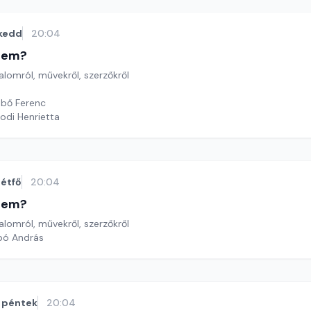
kedd
20:04
etem?
lomról, művekről, szerzőkről
bő Ferenc
odi Henrietta
étfő
20:04
etem?
lomról, művekről, szerzőkről
bó András
péntek
20:04