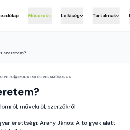
Kezdőlap
Műsorok
Lelkiség
Tartalmak
rt szeretem?
10 PERC
IRODALMI ÉS VERSMŰSOROK
zeretem?
lomról, művekről, szerzőkről
ar érettségi: Arany János: A tölgyek alatt