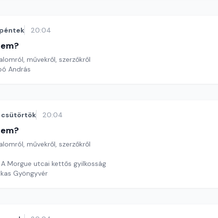
péntek
20:04
etem?
lomról, művekről, szerzőkről
bó András
csütörtök
20:04
etem?
lomról, művekről, szerzőkről
 A Morgue utcai kettős gyilkosság
ekas Gyöngyvér