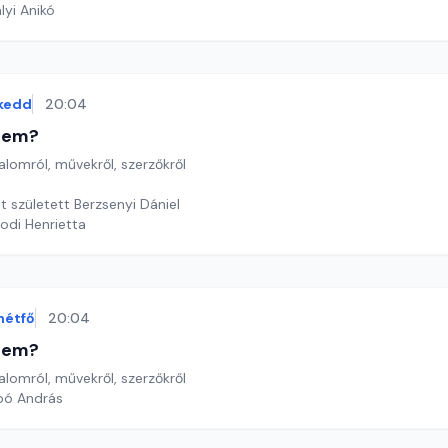
lyi Anikó
kedd
20:04
etem?
lomról, művekről, szerzőkről
t született Berzsenyi Dániel
odi Henrietta
hétfő
20:04
etem?
lomról, művekről, szerzőkről
bó András