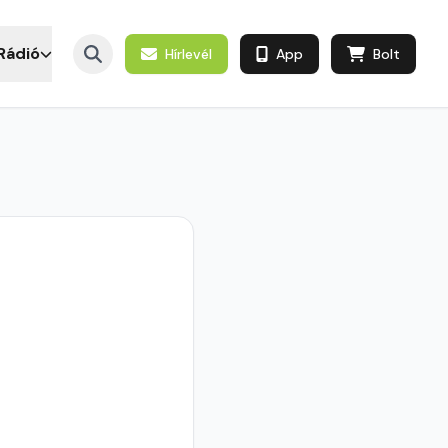
Rádió
Hírlevél
App
Bolt