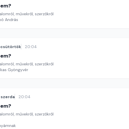
etem?
lomról, művekről, szerzőkről
bó András
csütörtök
20:04
etem?
lomról, művekről, szerzőkről
ekas Gyöngyvér
szerda
20:04
etem?
lomról, művekről, szerzőkről
Anyámnak