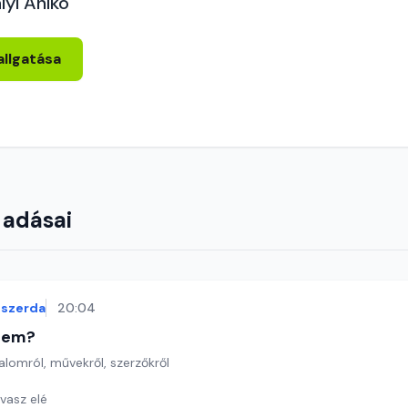
lyi Anikó
allgatása
 adásai
szerda
20:04
etem?
lomról, művekről, szerzőkről
vasz elé