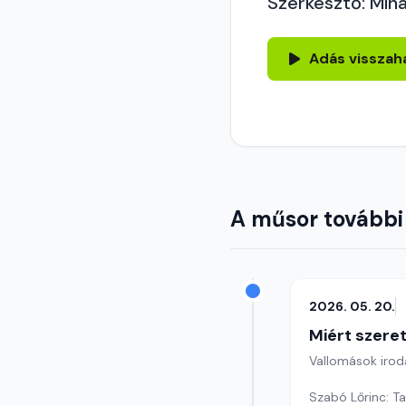
Szerkesztő: Mihá
Adás visszah
A műsor további
2026. 05. 20.
Miért szer
Vallomások iroda
Szabó Lőrinc: Ta