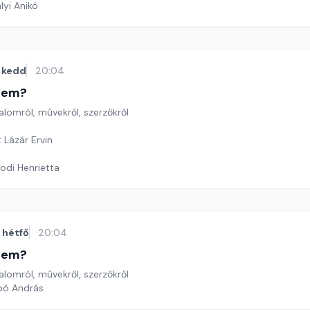
lyi Anikó
kedd
20:04
etem?
lomról, művekről, szerzőkről
 Lázár Ervin
odi Henrietta
hétfő
20:04
etem?
lomról, művekről, szerzőkről
bó András