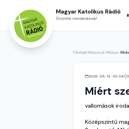
Magyar Katolikus Rádió
Örömhír mindenkinek!
Főoldal
Műsorok
Műsor
Mié
2026. 05. 13. 20:04
Miért s
vallomások iroda
Középszintű magy