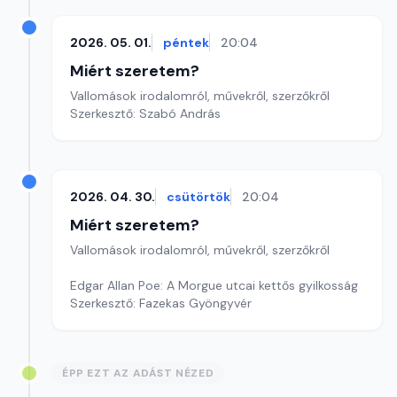
2026. 05. 01.
péntek
20:04
Miért szeretem?
Vallomások irodalomról, művekről, szerzőkről
Szerkesztő: Szabó András
2026. 04. 30.
csütörtök
20:04
Miért szeretem?
Vallomások irodalomról, művekről, szerzőkről
Edgar Allan Poe: A Morgue utcai kettős gyilkosság
Szerkesztő: Fazekas Gyöngyvér
ÉPP EZT AZ ADÁST NÉZED