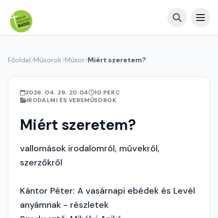
Főoldal
Műsorok
Műsor
Miért szeretem?
2026. 04. 29. 20:04
10 PERC
IRODALMI ÉS VERSMŰSOROK
Miért szeretem?
vallomások irodalomról, művekről,
szerzőkről
Kántor Péter: A vasárnapi ebédek és Levél
anyámnak - részletek