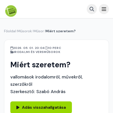
Főoldal
Műsorok
Műsor
Miért szeretem?
2026. 05. 01. 20:04
10 PERC
IRODALMI ÉS VERSMŰSOROK
Miért szeretem?
vallomások irodalomról, művekről,
szerzőkről
Szerkesztő: Szabó András
Adás visszahallgatása