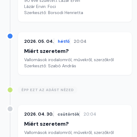
90 éve született Lázár Ervin
Lázár Ervin: Foci
Szerkesztő: Borsodi Henrietta
2026. 05. 04.
hétfő
20:04
Miért szeretem?
Vallomások irodalomról, művekről, szerzőkről
Szerkesztő: Szabó András
ÉPP EZT AZ ADÁST NÉZED
2026. 04. 30.
csütörtök
20:04
Miért szeretem?
Vallomások irodalomról, művekről, szerzőkről