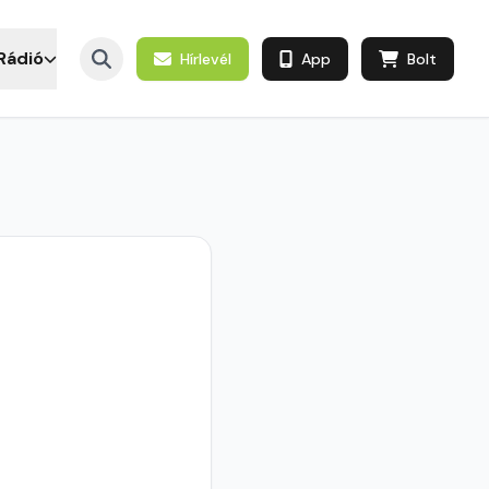
Rádió
Hírlevél
App
Bolt