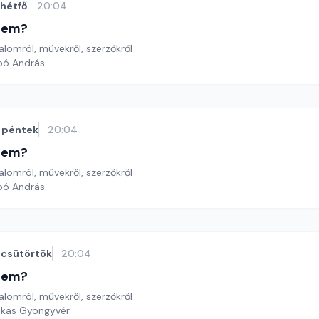
hétfő
20:04
etem?
lomról, művekről, szerzőkről
bó András
péntek
20:04
etem?
lomról, művekről, szerzőkről
bó András
csütörtök
20:04
etem?
lomról, művekről, szerzőkről
ekas Gyöngyvér