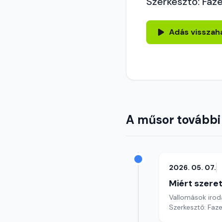
Szerkesztő: Faz
Adás visszah
A műsor további
2026. 05. 07.
Miért szer
Vallomások iroda
Szerkesztő: Faz