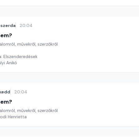
szerda
20:04
etem?
lomról, művekről, szerzőkről
a: Elszenderedések
lyi Anikó
kedd
20:04
etem?
lomról, művekről, szerzőkről
odi Henrietta