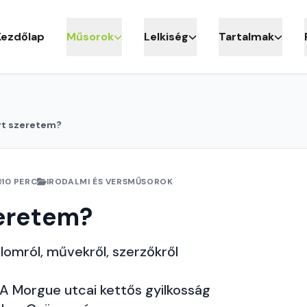
Kezdőlap
Műsorok
Lelkiség
Tartalmak
rt szeretem?
10 PERC
IRODALMI ÉS VERSMŰSOROK
zeretem?
lomról, művekről, szerzőkről
 A Morgue utcai kettős gyilkosság