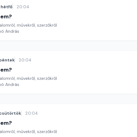
hétfő
20:04
etem?
lomról, művekről, szerzőkről
bó András
péntek
20:04
etem?
lomról, művekről, szerzőkről
bó András
csütörtök
20:04
etem?
lomról, művekről, szerzőkről