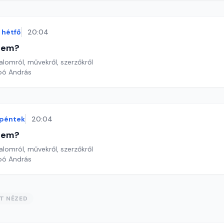
hétfő
20:04
etem?
lomról, művekről, szerzőkről
bó András
péntek
20:04
etem?
lomról, művekről, szerzőkről
bó András
ST NÉZED