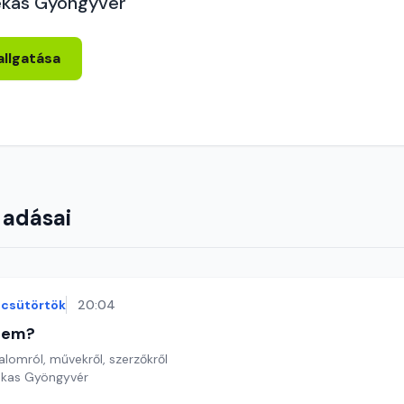
ekas Gyöngyvér
allgatása
 adásai
csütörtök
20:04
etem?
lomról, művekről, szerzőkről
ekas Gyöngyvér