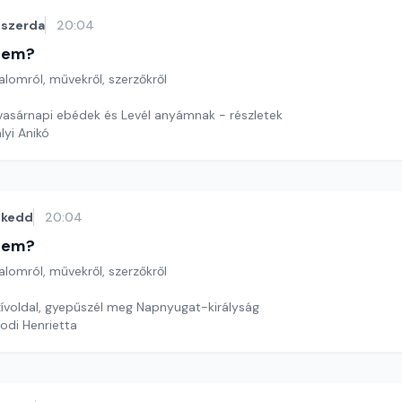
szerda
20:04
etem?
lomról, művekről, szerzőkről
 vasárnapi ebédek és Levél anyámnak - részletek
lyi Anikó
kedd
20:04
etem?
lomról, művekről, szerzőkről
ívoldal, gyepűszél meg Napnyugat-királyság
odi Henrietta