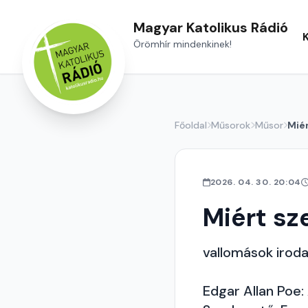
Magyar Katolikus Rádió
Örömhír mindenkinek!
Főoldal
Műsorok
Műsor
Mié
2026. 04. 30. 20:04
Miért s
vallomások iroda
Edgar Allan Poe: