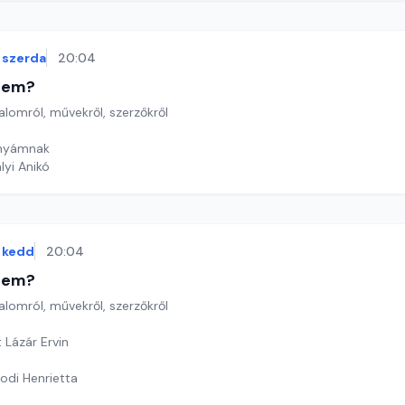
szerda
20:04
etem?
lomról, művekről, szerzőkről
Anyámnak
lyi Anikó
kedd
20:04
etem?
lomról, művekről, szerzőkről
 Lázár Ervin
odi Henrietta