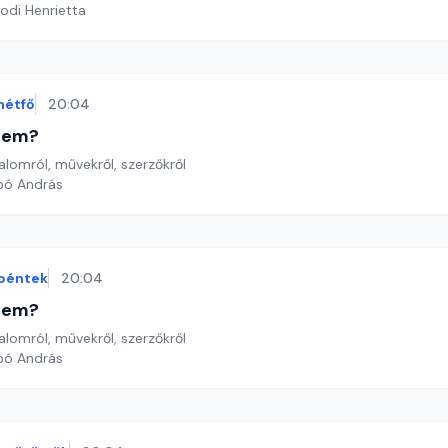
odi Henrietta
hétfő
20:04
etem?
lomról, művekről, szerzőkről
bó András
péntek
20:04
etem?
lomról, művekről, szerzőkről
bó András