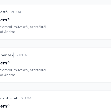
étfő
20:04
etem?
lomról, művekről, szerzőkről
bó András
péntek
20:04
etem?
lomról, művekről, szerzőkről
bó András
csütörtök
20:04
etem?