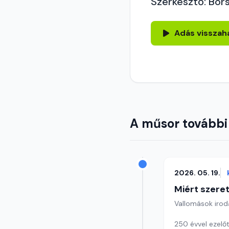
Szerkesztő: Bors
Adás visszah
A műsor további
2026. 05. 19.
Miért szer
Vallomások iroda
250 évvel ezelőt