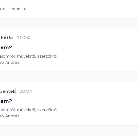
odi Henrietta
hétfő
20:04
etem?
lomról, művekről, szerzőkről
bó András
péntek
20:04
etem?
lomról, művekről, szerzőkről
bó András