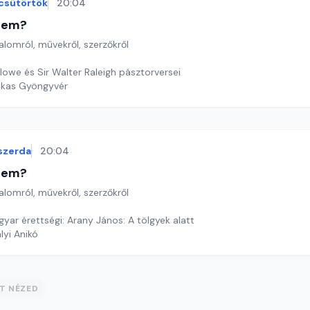
csütörtök
20:04
etem?
lomról, művekről, szerzőkről
lowe és Sir Walter Raleigh pásztorversei
ekas Gyöngyvér
szerda
20:04
etem?
lomról, művekről, szerzőkről
yar érettségi: Arany János: A tölgyek alatt
lyi Anikó
ST NÉZED