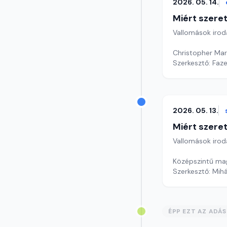
2026. 05. 14.
Miért szer
Vallomások iroda
Christopher Mar
Szerkesztő: Faz
2026. 05. 13.
Miért szer
Vallomások iroda
Középszintű mag
Szerkesztő: Mihá
ÉPP EZT AZ ADÁ