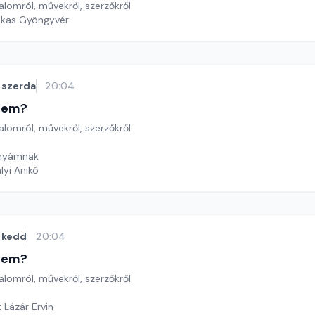
lomról, művekről, szerzőkről
ekas Gyöngyvér
szerda
20:04
etem?
lomról, művekről, szerzőkről
Anyámnak
lyi Anikó
kedd
20:04
etem?
lomról, művekről, szerzőkről
 Lázár Ervin