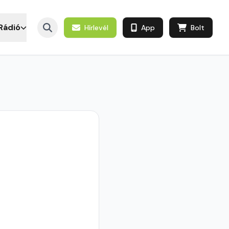
Rádió
Hírlevél
App
Bolt