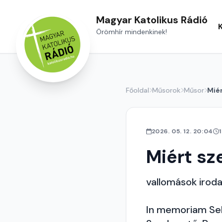
Magyar Katolikus Rádió
Örömhír mindenkinek!
Főoldal
Műsorok
Műsor
Mié
2026. 05. 12. 20:04
Miért s
vallomások iroda
In memoriam Se