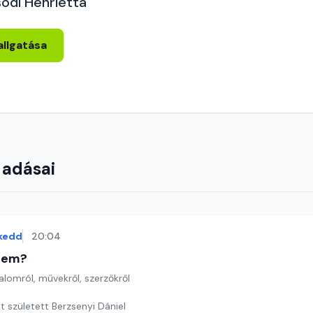
odi Henrietta
allgatása
 adásai
kedd
20:04
etem?
lomról, művekről, szerzőkről
t született Berzsenyi Dániel