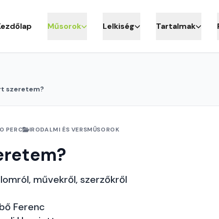
Kezdőlap
Műsorok
Lelkiség
Tartalmak
rt szeretem?
10 PERC
IRODALMI ÉS VERSMŰSOROK
zeretem?
lomról, művekről, szerzőkről
bő Ferenc