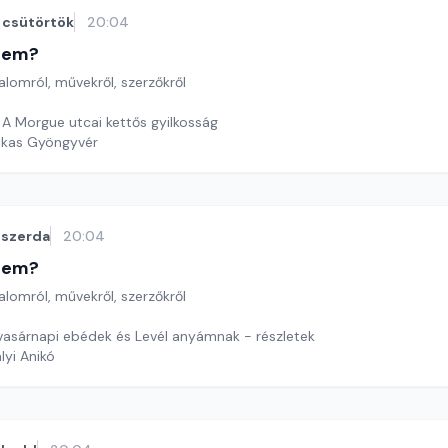
csütörtök
20:04
etem?
lomról, művekről, szerzőkről
 A Morgue utcai kettős gyilkosság
ekas Gyöngyvér
szerda
20:04
etem?
lomról, művekről, szerzőkről
 vasárnapi ebédek és Levél anyámnak - részletek
lyi Anikó