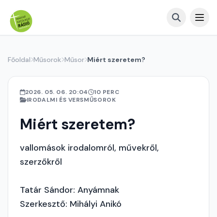
Főoldal
Műsorok
Műsor
Miért szeretem?
2026. 05. 06. 20:04
10 PERC
IRODALMI ÉS VERSMŰSOROK
Miért szeretem?
vallomások irodalomról, művekről,
szerzőkről
Tatár Sándor: Anyámnak
Szerkesztő: Mihályi Anikó