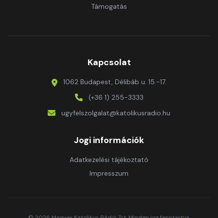
Támogatás
Kapcsolat
1062 Budapest, Délibáb u. 15.-17.
(+36 1) 255-3333
ugyfelszolgalat@katolikusradio.hu
Jogi információk
Adatkezelési tájékoztató
Impresszum
© 2026 Magyar Katolikus Rádió Zrt. Minden jog fenntartva.