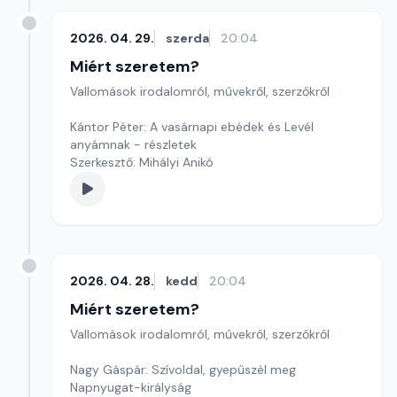
2026. 04. 29.
szerda
20:04
Miért szeretem?
Vallomások irodalomról, művekről, szerzőkről
Kántor Péter: A vasárnapi ebédek és Levél
anyámnak - részletek
Szerkesztő: Mihályi Anikó
2026. 04. 28.
kedd
20:04
Miért szeretem?
Vallomások irodalomról, művekről, szerzőkről
Nagy Gáspár: Szívoldal, gyepűszél meg
Napnyugat-királyság