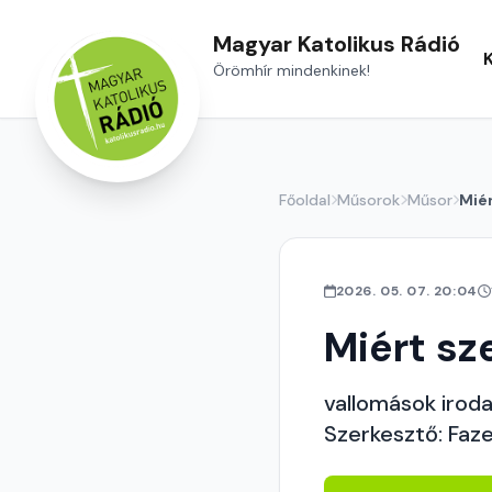
Magyar Katolikus Rádió
Örömhír mindenkinek!
Főoldal
Műsorok
Műsor
Mié
2026. 05. 07. 20:04
Miért s
vallomások iroda
Szerkesztő: Faz