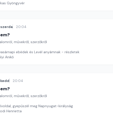
ekas Gyöngyvér
szerda
20:04
etem?
lomról, művekről, szerzőkről
 vasárnapi ebédek és Levél anyámnak - részletek
lyi Anikó
kedd
20:04
etem?
lomról, művekről, szerzőkről
ívoldal, gyepűszél meg Napnyugat-királyság
odi Henrietta