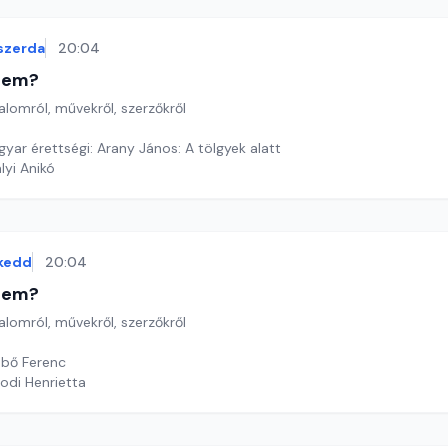
szerda
20:04
etem?
lomról, művekről, szerzőkről
yar érettségi: Arany János: A tölgyek alatt
lyi Anikó
kedd
20:04
etem?
lomról, művekről, szerzőkről
bő Ferenc
odi Henrietta