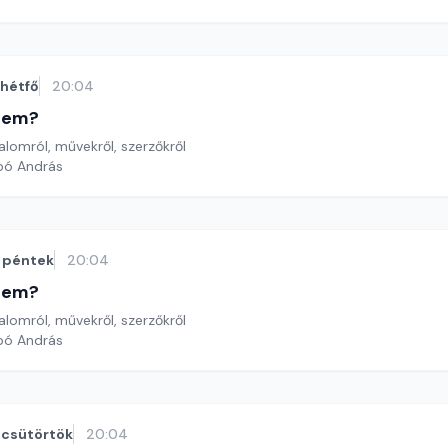
hétfő
20:04
etem?
lomról, művekről, szerzőkről
bó András
péntek
20:04
etem?
lomról, művekről, szerzőkről
bó András
csütörtök
20:04