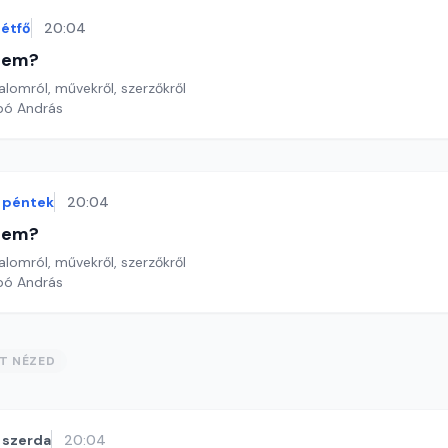
étfő
20:04
etem?
lomról, művekről, szerzőkről
bó András
péntek
20:04
etem?
lomról, művekről, szerzőkről
bó András
ST NÉZED
szerda
20:04