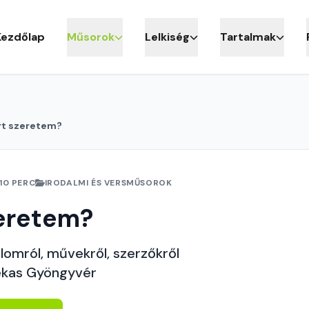
Kezdőlap
Műsorok
Lelkiség
Tartalmak
rt szeretem?
10 PERC
IRODALMI ÉS VERSMŰSOROK
zeretem?
lomról, művekről, szerzőkről
ekas Gyöngyvér