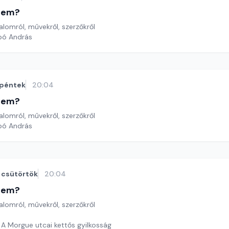
etem?
lomról, művekről, szerzőkről
bó András
péntek
20:04
etem?
lomról, művekről, szerzőkről
bó András
csütörtök
20:04
etem?
lomról, művekről, szerzőkről
 A Morgue utcai kettős gyilkosság