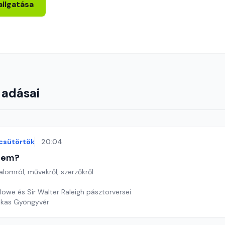
allgatása
 adásai
csütörtök
20:04
etem?
lomról, művekről, szerzőkről
lowe és Sir Walter Raleigh pásztorversei
ekas Gyöngyvér