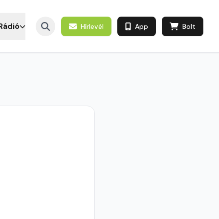
Rádió
Hírlevél
App
Bolt