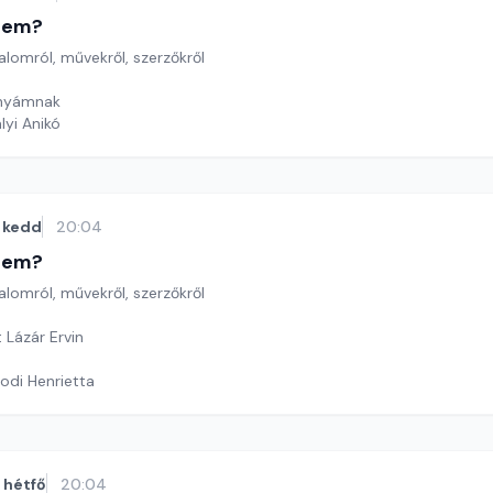
etem?
lomról, művekről, szerzőkről
Anyámnak
lyi Anikó
kedd
20:04
etem?
lomról, művekről, szerzőkről
 Lázár Ervin
odi Henrietta
hétfő
20:04