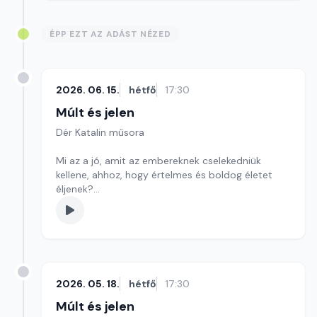
ÉPP EZT AZ ADÁST NÉZED
2026. 06. 15.
hétfő
17:30
Múlt és jelen
Dér Katalin műsora
Mi az a jó, amit az embereknek cselekedniük
kellene, ahhoz, hogy értelmes és boldog életet
éljenek?
Szerkesztő: Kékesi Enikő
2026. 05. 18.
hétfő
17:30
Múlt és jelen