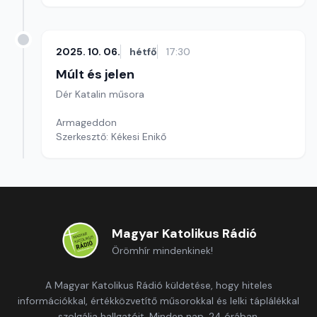
2025. 10. 06.
hétfő
17:30
Múlt és jelen
Dér Katalin műsora
Armageddon
Szerkesztő: Kékesi Enikő
Magyar Katolikus Rádió
Örömhír mindenkinek!
A Magyar Katolikus Rádió küldetése, hogy hiteles
információkkal, értékközvetítő műsorokkal és lelki táplálékkal
szolgálja hallgatóit. Minden nap, 24 órában.