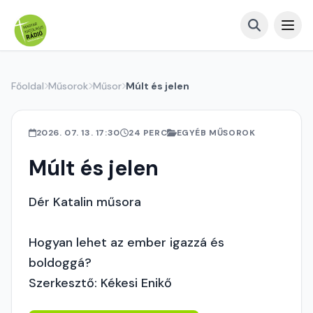
Főoldal
Műsorok
Műsor
Múlt és jelen
2026. 07. 13. 17:30
24 PERC
EGYÉB MŰSOROK
Múlt és jelen
Dér Katalin műsora
Hogyan lehet az ember igazzá és
boldoggá?
Szerkesztő: Kékesi Enikő