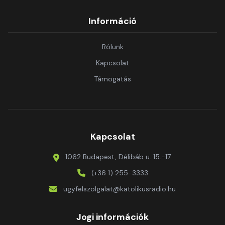
Információ
Rólunk
Kapcsolat
Támogatás
Kapcsolat
1062 Budapest, Délibáb u. 15.-17.
(+36 1) 255-3333
ugyfelszolgalat@katolikusradio.hu
Jogi információk