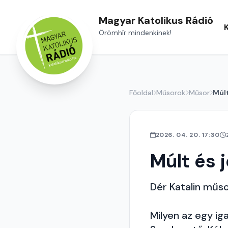
Magyar Katolikus Rádió
Örömhír mindenkinek!
Főoldal
Műsorok
Műsor
Múlt
2026. 04. 20. 17:30
Múlt és 
Dér Katalin műs
Milyen az egy ig