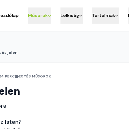
Kezdőlap
Műsorok
Lelkiség
Tartalmak
 és jelen
24 PERC
EGYÉB MŰSOROK
jelen
ora
az Isten?