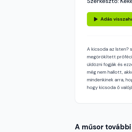
Szerkesztő: Kéke
Adás visszah
A kicsoda az Isten?
megörökített próféci
üldözni fogják és ez
még nem hallott, akko
mindenkinek arra, hog
hogy kicsoda ő valój
A műsor további