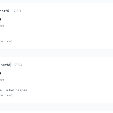
hétfő
17:30
n
ora
si Enikő
hétfő
17:30
n
ora
e – a hét csapás
si Enikő