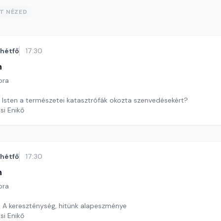
ST NÉZED
hétfő
17:30
n
ora
ő Isten a természetei katasztrófák okozta szenvedésekért?
si Enikő
hétfő
17:30
n
ora
- A kereszténység, hitünk alapeszménye
si Enikő