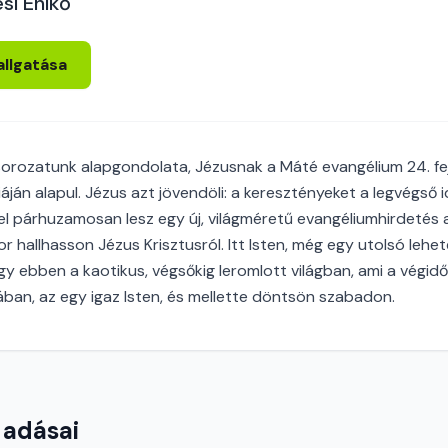
si Enikő
allgatása
 sorozatunk alapgondolata, Jézusnak a Máté evangélium 24. f
áján alapul. Jézus azt jövendöli: a keresztényeket a legvégső
zel párhuzamosan lesz egy új, világméretű evangéliumhirdetés 
r hallhasson Jézus Krisztusról. Itt Isten, még egy utolsó lehe
y ebben a kaotikus, végsőkig leromlott világban, ami a végidő
ában, az egy igaz Isten, és mellette döntsön szabadon.
 adásai