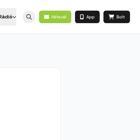
Rádió
Hírlevél
App
Bolt