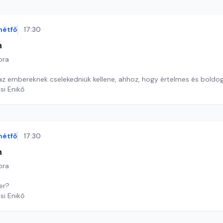
hétfő
17:30
n
ora
 az embereknek cselekedniük kellene, ahhoz, hogy értelmes és boldog
si Enikő
hétfő
17:30
n
ora
er?
si Enikő