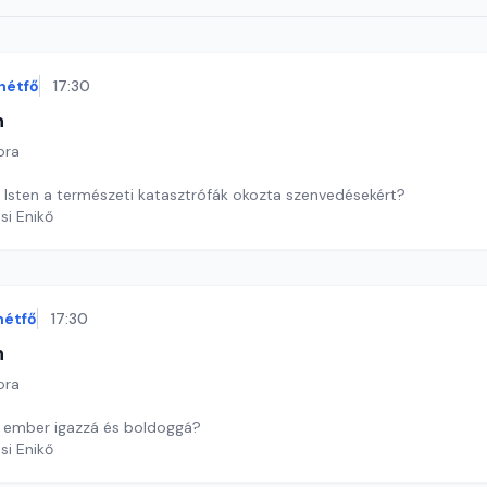
hétfő
17:30
n
ora
ő Isten a természeti katasztrófák okozta szenvedésekért?
si Enikő
hétfő
17:30
n
ora
 ember igazzá és boldoggá?
si Enikő