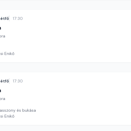
étfő
17:30
n
ora
si Enikő
étfő
17:30
n
ora
 asszony és bukása
si Enikő