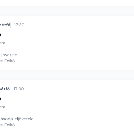
hétfő
17:30
n
ora
ljövetele
si Enikő
hétfő
17:30
n
ora
ásodik eljövetele
si Enikő