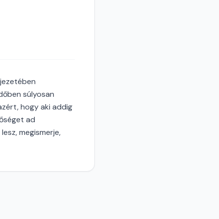
ejezetében
 időben súlyosan
azért, hogy aki addig
tőséget ad
 lesz, megismerje,