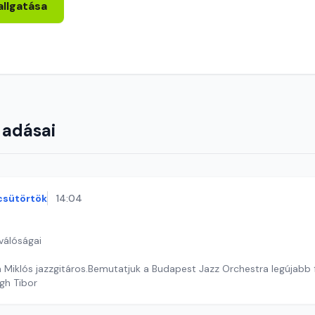
allgatása
 adásai
csütörtök
14:04
válóságai
 Miklós jazzgitáros.Bemutatjuk a Budapest Jazz Orchestra legújabb fe
gh Tibor