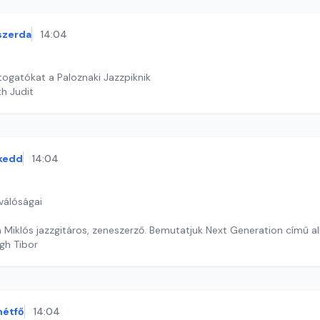
szerda
14:04
látogatókat a Paloznaki Jazzpiknik
th Judit
kedd
14:04
válóságai
a Miklós jazzgitáros, zeneszerző. Bemutatjuk Next Generation című a
gh Tibor
hétfő
14:04