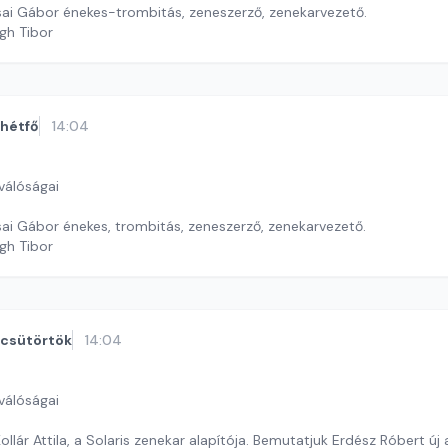
ai Gábor énekes-trombitás, zeneszerző, zenekarvezető.
gh Tibor
hétfő
14:04
válóságai
ai Gábor énekes, trombitás, zeneszerző, zenekarvezető.
gh Tibor
csütörtök
14:04
válóságai
ollár Attila, a Solaris zenekar alapítója. Bemutatjuk Erdész Róbert új