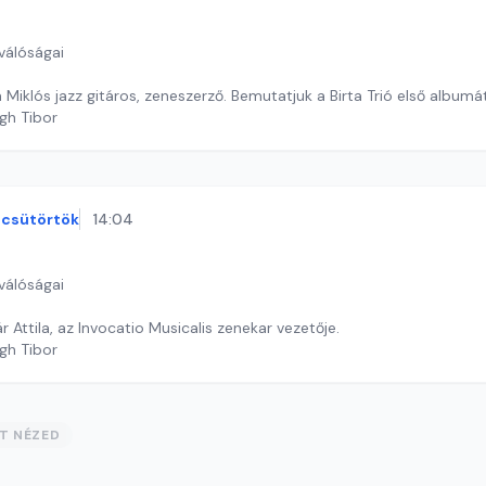
válóságai
 Miklós jazz gitáros, zeneszerző. Bemutatjuk a Birta Trió első albumát
gh Tibor
csütörtök
14:04
válóságai
r Attila, az Invocatio Musicalis zenekar vezetője.
gh Tibor
ST NÉZED