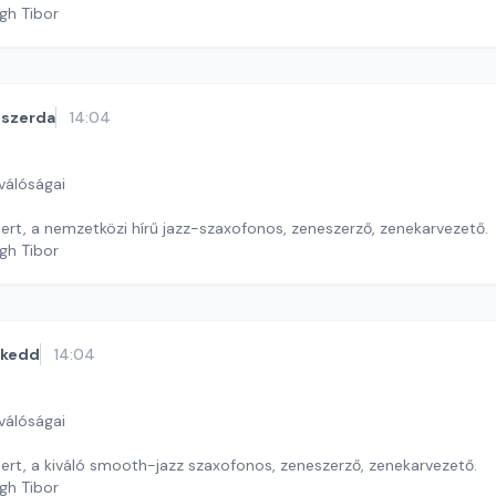
gh Tibor
szerda
14:04
válóságai
Mai vendég Zolbert, a nemzetközi hírű jazz-szaxofonos, zeneszerző, zenekarvezető.
gh Tibor
kedd
14:04
válóságai
ert, a kiváló smooth-jazz szaxofonos, zeneszerző, zenekarvezető.
gh Tibor