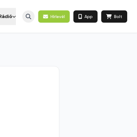
Rádió
Hírlevél
App
Bolt