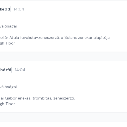
kedd
14:04
válóságai
llár Attila fuvolista-zeneszerző, a Solaris zenekar alapítója.
gh Tibor
hétfő
14:04
válóságai
ai Gábor énekes, trombitás, zeneszerző.
gh Tibor