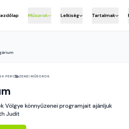
Kezdőlap
Műsorok
Lelkiség
Tartalmak
gárium
24 PERC
ZENEI MŰSOROK
um
k Völgye könnyűzenei programjait ajánljuk
th Judit