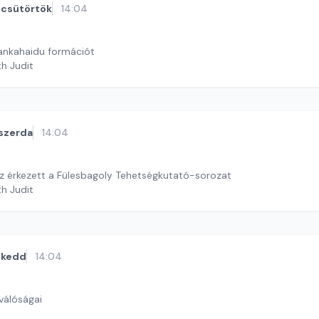
csütörtök
14:04
ankahaidu formációt
th Judit
szerda
14:04
z érkezett a Fülesbagoly Tehetségkutató-sorozat
th Judit
kedd
14:04
válóságai