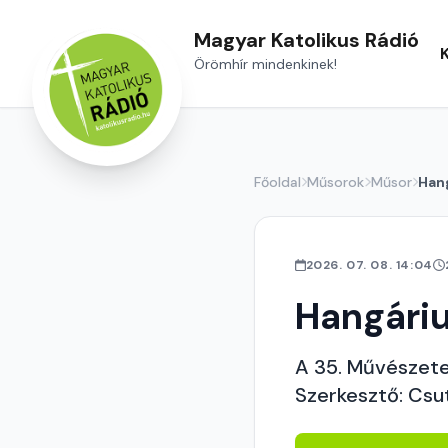
Magyar Katolikus Rádió
Örömhír mindenkinek!
Főoldal
Műsorok
Műsor
Han
2026. 07. 08. 14:04
Hangári
A 35. Művészete
Szerkesztő: Csu