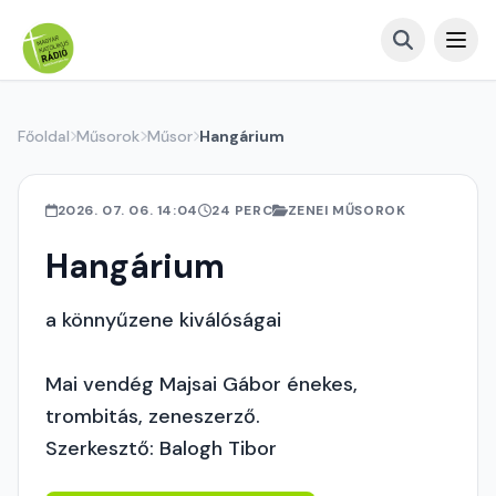
Főoldal
Műsorok
Műsor
Hangárium
2026. 07. 06. 14:04
24 PERC
ZENEI MŰSOROK
Hangárium
a könnyűzene kiválóságai
Mai vendég Majsai Gábor énekes,
trombitás, zeneszerző.
Szerkesztő: Balogh Tibor