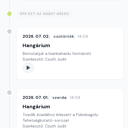
ÉPP EZT AZ ADÁST NÉZED
2026. 07. 02.
csütörtök
14:04
Hangárium
Bemutatjuk a biankahaidu formációt
Szerkesztő: Csuth Judit
2026. 07. 01.
szerda
14:04
Hangárium
Tizedik évadához érkezett a Fülesbagoly
Tehetségkutató-sorozat
Szerkesztő: Csuth Judit