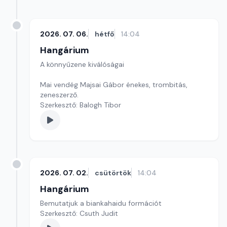
2026. 07. 06.
hétfő
14:04
Hangárium
A könnyűzene kiválóságai
Mai vendég Majsai Gábor énekes, trombitás,
zeneszerző.
Szerkesztő: Balogh Tibor
2026. 07. 02.
csütörtök
14:04
Hangárium
Bemutatjuk a biankahaidu formációt
Szerkesztő: Csuth Judit