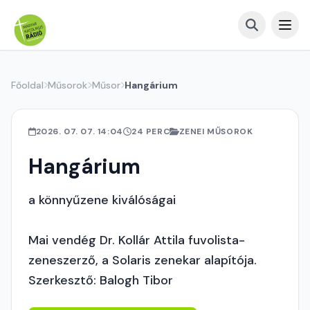
Főoldal
Műsorok
Műsor
Hangárium
2026. 07. 07. 14:04
24 PERC
ZENEI MŰSOROK
Hangárium
a könnyűzene kiválóságai
Mai vendég Dr. Kollár Attila fuvolista-
zeneszerző, a Solaris zenekar alapítója.
Szerkesztő: Balogh Tibor