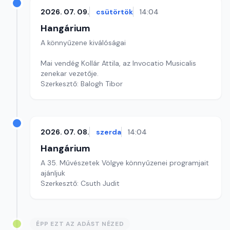
2026. 07. 09.
csütörtök
14:04
Hangárium
A könnyűzene kiválóságai
Mai vendég Kollár Attila, az Invocatio Musicalis
zenekar vezetője.
Szerkesztő: Balogh Tibor
2026. 07. 08.
szerda
14:04
Hangárium
A 35. Művészetek Völgye könnyűzenei programjait
ajánljuk
Szerkesztő: Csuth Judit
ÉPP EZT AZ ADÁST NÉZED