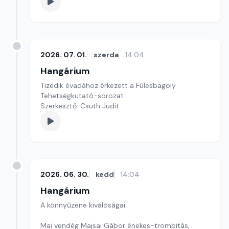
2026. 07. 01.
szerda
14:04
Hangárium
Tizedik évadához érkezett a Fülesbagoly
Tehetségkutató-sorozat
Szerkesztő: Csuth Judit
2026. 06. 30.
kedd
14:04
Hangárium
A könnyűzene kiválóságai
Mai vendég Majsai Gábor énekes-trombitás,