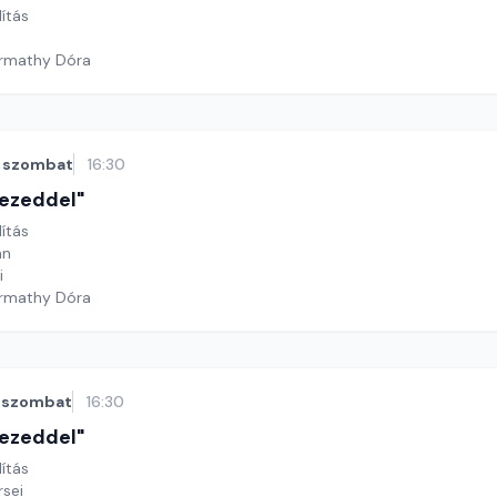
lítás
armathy Dóra
szombat
16:30
 kezeddel"
lítás
án
i
armathy Dóra
szombat
16:30
 kezeddel"
lítás
rsei