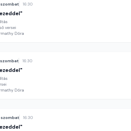
szombat
16:30
 kezeddel"
lítás
ső versei
armathy Dóra
szombat
16:30
 kezeddel"
lítás
rsei
armathy Dóra
szombat
16:30
 kezeddel"