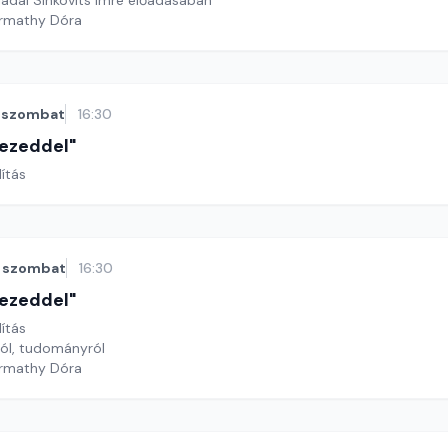
ladái Sinkovits Imre előadásában
armathy Dóra
szombat
16:30
 kezeddel"
lítás
szombat
16:30
 kezeddel"
lítás
ról, tudományról
armathy Dóra