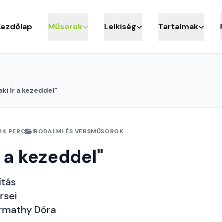
Kezdőlap
Műsorok
Lelkiség
Tartalmak
aki ír a kezeddel"
24 PERC
IRODALMI ÉS VERSMŰSOROK
r a kezeddel"
ítás
rsei
armathy Dóra