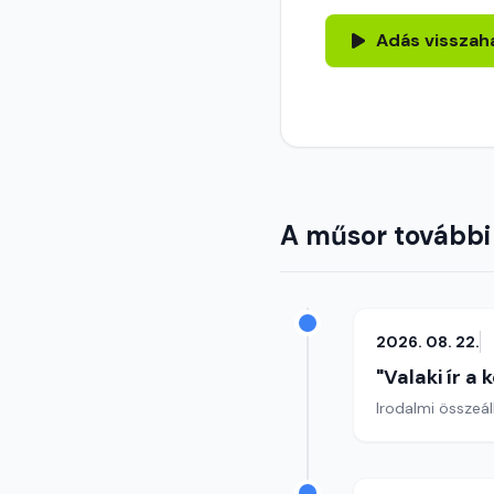
Adás visszah
A műsor további
2026. 08. 22.
"Valaki ír a
Irodalmi összeál