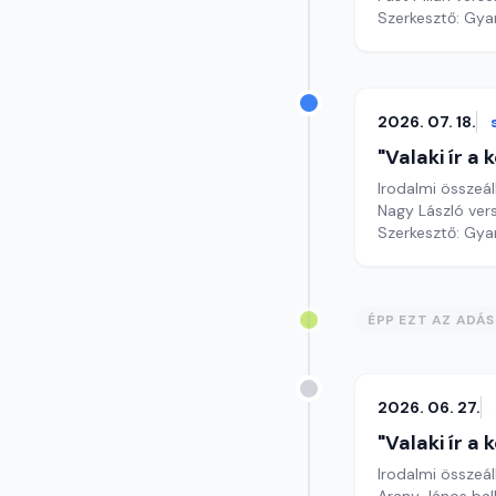
Szerkesztő: Gy
2026. 07. 18.
"Valaki ír a
Irodalmi összeál
Nagy László vers
Szerkesztő: Gy
ÉPP EZT AZ ADÁ
2026. 06. 27.
"Valaki ír a
Irodalmi összeál