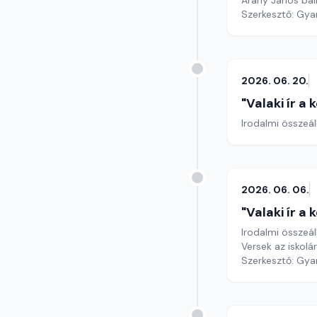
Arany János bal
Szerkesztő: Gy
2026. 06. 20.
"Valaki ír a
Irodalmi összeál
2026. 06. 06.
"Valaki ír a
Irodalmi összeál
Versek az iskolá
Szerkesztő: Gy