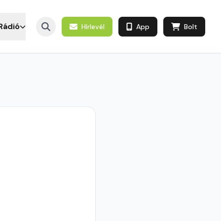
Rádió
Hírlevél
App
Bolt