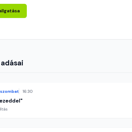
allgatása
 adásai
szombat
16:30
 kezeddel"
lítás