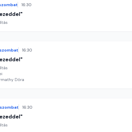
szombat
16:30
 kezeddel"
lítás
szombat
16:30
 kezeddel"
lítás
ei
armathy Dóra
szombat
16:30
 kezeddel"
lítás
i