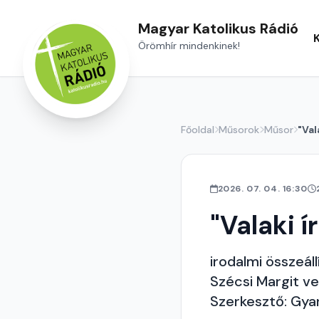
Magyar Katolikus Rádió
Örömhír mindenkinek!
Főoldal
Műsorok
Műsor
"Val
2026. 07. 04. 16:30
"Valaki í
irodalmi összeáll
Szécsi Margit ve
Szerkesztő: Gy