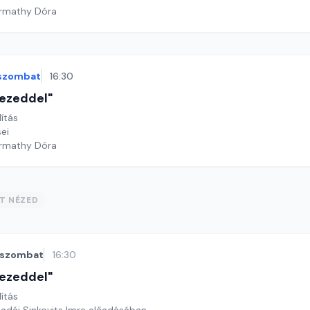
armathy Dóra
szombat
16:30
 kezeddel"
lítás
ei
armathy Dóra
ST NÉZED
szombat
16:30
 kezeddel"
lítás