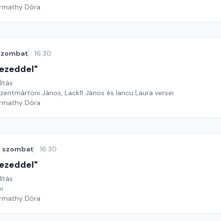
armathy Dóra
szombat
16:30
 kezeddel"
lítás
zentmártoni János, Lackfi János és Iancu Laura versei
armathy Dóra
szombat
16:30
 kezeddel"
lítás
ei
armathy Dóra