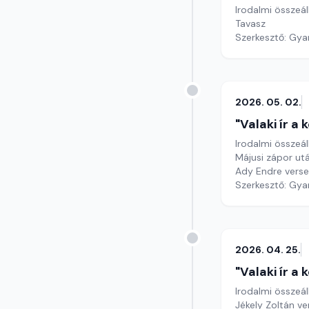
Irodalmi összeál
Tavasz
Szerkesztő: Gy
2026. 05. 02.
"Valaki ír a
Irodalmi összeál
Májusi zápor ut
Ady Endre verse
Szerkesztő: Gy
2026. 04. 25.
"Valaki ír a
Irodalmi összeál
Jékely Zoltán ve