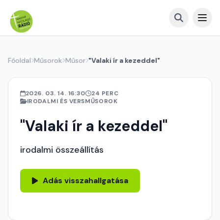
Főoldal
Műsorok
Műsor
"Valaki ír a kezeddel"
2026. 03. 14. 16:30
24 PERC
IRODALMI ÉS VERSMŰSOROK
"Valaki ír a kezeddel"
irodalmi összeállítás
Adás visszahallgatása