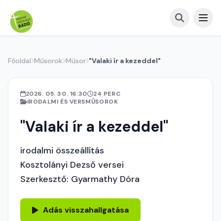
Főoldal
Műsorok
Műsor
"Valaki ír a kezeddel"
2026. 05. 30. 16:30
24 PERC
IRODALMI ÉS VERSMŰSOROK
"Valaki ír a kezeddel"
irodalmi összeállítás
Kosztolányi Dezső versei
Szerkesztő: Gyarmathy Dóra
Adás visszahallgatása