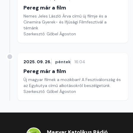
Pereg már a film
Nemes Jeles László Árva című új filmje és a
Cinemira Gyerek- és Ifjúsági Filmfesztivál a
témánk
Szerkesztő: Gőbel Ágoston
2025. 09. 26.
péntek
16:04
Pereg már a film
Új magyar filmek a mozikban! A Fesztiválország és
az Egykutya című alkotásokról beszélgetünk.
Szerkesztő: Gőbel Ágoston
Magyar Katolikus Rádió