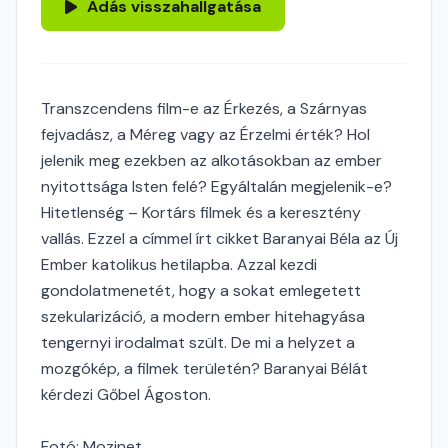
Adás visszahallgatása
Transzcendens film-e az Érkezés, a Szárnyas
fejvadász, a Méreg vagy az Érzelmi érték? Hol
jelenik meg ezekben az alkotásokban az ember
nyitottsága Isten felé? Egyáltalán megjelenik-e?
Hitetlenség – Kortárs filmek és a keresztény
vallás. Ezzel a címmel írt cikket Baranyai Béla az Új
Ember katolikus hetilapba. Azzal kezdi
gondolatmenetét, hogy a sokat emlegetett
szekularizáció, a modern ember hitehagyása
tengernyi irodalmat szült. De mi a helyzet a
mozgókép, a filmek területén? Baranyai Bélát
kérdezi Gőbel Ágoston.
Fotó: Mozinet