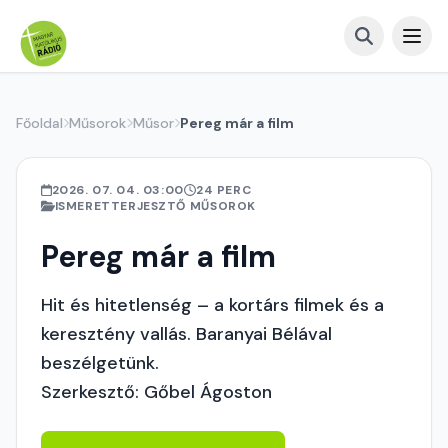
Főoldal
Műsorok
Műsor
Pereg már a film
2026. 07. 04. 03:00
24 PERC
ISMERETTERJESZTŐ MŰSOROK
Pereg már a film
Hit és hitetlenség – a kortárs filmek és a
keresztény vallás. Baranyai Bélával
beszélgetünk.
Szerkesztő: Gőbel Ágoston