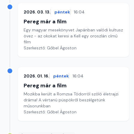
2026. 03. 13.
péntek
16:04
Pereg már a film
Egy magyar mesekönyvet Japánban valódi kultusz
övez - az okokat keresi a Kell egy oroszlán című
film
Szerkesztő: Gőbel Ágoston
2026. 01. 16.
péntek
16:04
Pereg már a film
Mozikba került a Romzsa Tódorról szóló életrajzi
dráma! A vértanú püspökről beszélgetünk
műsorunkban
Szerkesztő: Gőbel Ágoston