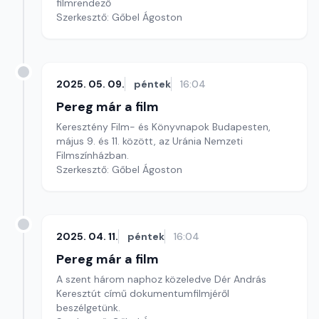
filmrendező
Szerkesztő: Gőbel Ágoston
2025. 05. 09.
péntek
16:04
Pereg már a film
Keresztény Film- és Könyvnapok Budapesten,
május 9. és 11. között, az Uránia Nemzeti
Filmszínházban.
Szerkesztő: Gőbel Ágoston
2025. 04. 11.
péntek
16:04
Pereg már a film
A szent három naphoz közeledve Dér András
Keresztút című dokumentumfilmjéről
beszélgetünk.