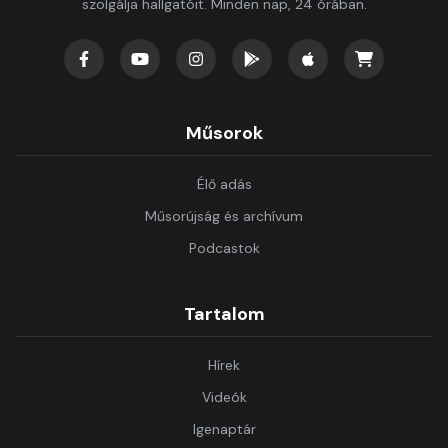
szolgálja hallgatóit. Minden nap, 24 órában.
Műsorok
Élő adás
Műsorújság és archívum
Podcastok
Tartalom
Hírek
Videók
Igenaptár