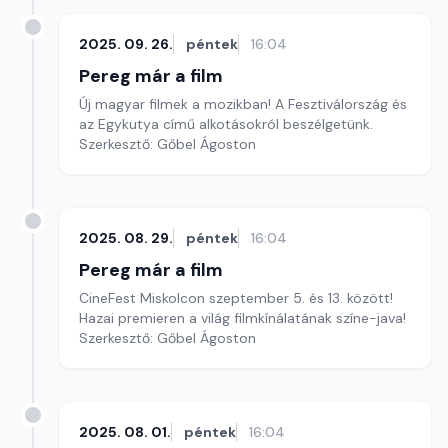
2025. 09. 26.
péntek
16:04
Pereg már a film
Új magyar filmek a mozikban! A Fesztiválország és
az Egykutya című alkotásokról beszélgetünk.
Szerkesztő: Gőbel Ágoston
2025. 08. 29.
péntek
16:04
Pereg már a film
CineFest Miskolcon szeptember 5. és 13. között!
Hazai premieren a világ filmkínálatának színe-java!
Szerkesztő: Gőbel Ágoston
2025. 08. 01.
péntek
16:04