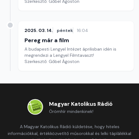
Szerkesztő: Gőbel Ágoston
2025. 03. 14.
péntek
16:04
Pereg már a film
A budapesti Lengyel Intézet áprilisban idén is
megrendezi a Lengyel Filmtavaszt!
Szerkesztő: Gőbel Ágoston
Magyar Katolikus Rádió
Örömhír mindenkinek!
A Magyar Katolikus Rádió küldetése, hogy hiteles
információkkal, értékközvetítő műsorokkal és lelki táplálékkal