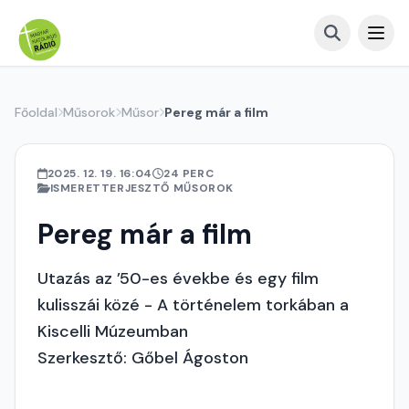
Főoldal
Műsorok
Műsor
Pereg már a film
2025. 12. 19. 16:04
24 PERC
ISMERETTERJESZTŐ MŰSOROK
Pereg már a film
Utazás az ’50-es évekbe és egy film
kulisszái közé - A történelem torkában a
Kiscelli Múzeumban
Szerkesztő: Gőbel Ágoston