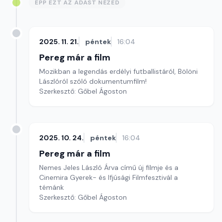
ÉPP EZT AZ ADÁST NÉZED
2025. 11. 21.
péntek
16:04
Pereg már a film
Mozikban a legendás erdélyi futballistáról, Bölöni
Lászlóról szóló dokumentumfilm!
Szerkesztő: Gőbel Ágoston
2025. 10. 24.
péntek
16:04
Pereg már a film
Nemes Jeles László Árva című új filmje és a
Cinemira Gyerek- és Ifjúsági Filmfesztivál a
témánk
Szerkesztő: Gőbel Ágoston