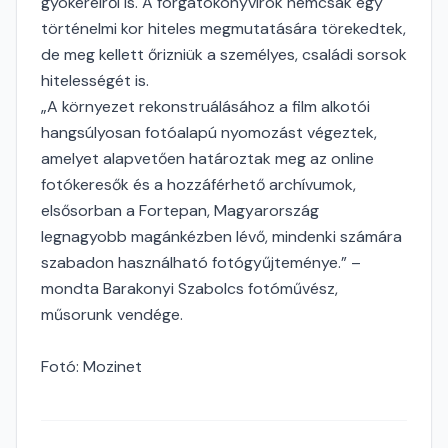
gyökereiről is. A forgatókönyvírók nemcsak egy
történelmi kor hiteles megmutatására törekedtek,
de meg kellett őrizniük a személyes, családi sorsok
hitelességét is.
„A környezet rekonstruálásához a film alkotói
hangsúlyosan fotóalapú nyomozást végeztek,
amelyet alapvetően határoztak meg az online
fotókeresők és a hozzáférhető archívumok,
elsősorban a Fortepan, Magyarország
legnagyobb magánkézben lévő, mindenki számára
szabadon használható fotógyűjteménye.” –
mondta Barakonyi Szabolcs fotóművész,
műsorunk vendége.
Fotó: Mozinet