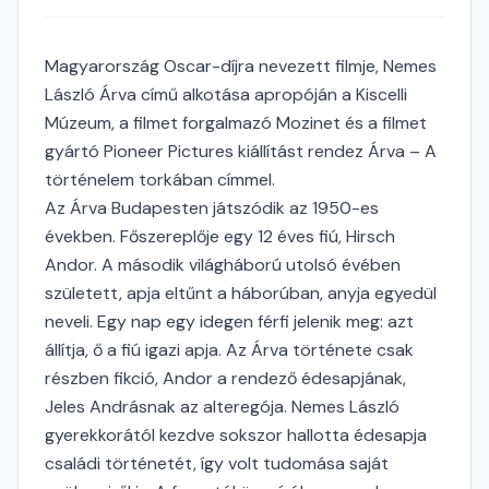
Magyarország Oscar-díjra nevezett filmje, Nemes
László Árva című alkotása apropóján a Kiscelli
Múzeum, a filmet forgalmazó Mozinet és a filmet
gyártó Pioneer Pictures kiállítást rendez Árva – A
történelem torkában címmel.
Az Árva Budapesten játszódik az 1950-es
években. Főszereplője egy 12 éves fiú, Hirsch
Andor. A második világháború utolsó évében
született, apja eltűnt a háborúban, anyja egyedül
neveli. Egy nap egy idegen férfi jelenik meg: azt
állítja, ő a fiú igazi apja. Az Árva története csak
részben fikció, Andor a rendező édesapjának,
Jeles Andrásnak az alteregója. Nemes László
gyerekkorától kezdve sokszor hallotta édesapja
családi történetét, így volt tudomása saját