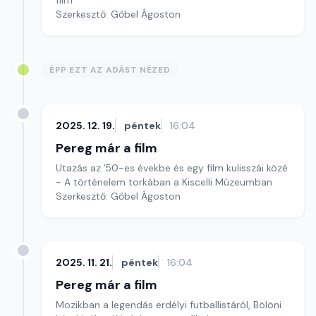
film
Szerkesztő: Gőbel Ágoston
ÉPP EZT AZ ADÁST NÉZED
2025. 12. 19.
péntek
16:04
Pereg már a film
Utazás az ’50-es évekbe és egy film kulisszái közé
- A történelem torkában a Kiscelli Múzeumban
Szerkesztő: Gőbel Ágoston
2025. 11. 21.
péntek
16:04
Pereg már a film
Mozikban a legendás erdélyi futballistáról, Bölöni