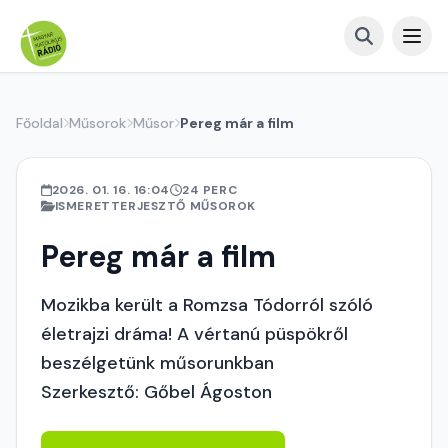
Főoldal
Műsorok
Műsor
Pereg már a film
2026. 01. 16. 16:04
24 PERC
ISMERETTERJESZTŐ MŰSOROK
Pereg már a film
Mozikba került a Romzsa Tódorról szóló
életrajzi dráma! A vértanú püspökről
beszélgetünk műsorunkban
Szerkesztő: Gőbel Ágoston