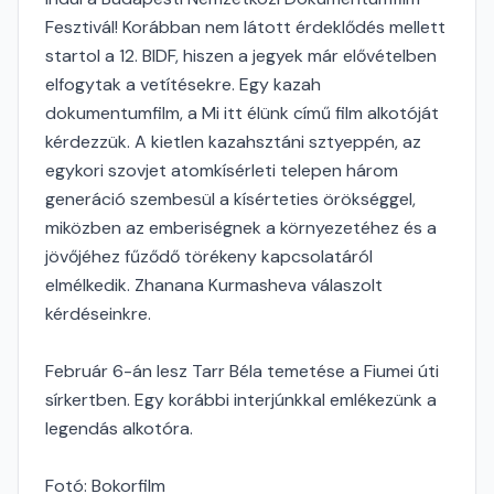
Fesztivál! Korábban nem látott érdeklődés mellett
startol a 12. BIDF, hiszen a jegyek már elővételben
elfogytak a vetítésekre. Egy kazah
dokumentumfilm, a Mi itt élünk című film alkotóját
kérdezzük. A kietlen kazahsztáni sztyeppén, az
egykori szovjet atomkísérleti telepen három
generáció szembesül a kísérteties örökséggel,
miközben az emberiségnek a környezetéhez és a
jövőjéhez fűződő törékeny kapcsolatáról
elmélkedik. Zhanana Kurmasheva válaszolt
kérdéseinkre.
Február 6-án lesz Tarr Béla temetése a Fiumei úti
sírkertben. Egy korábbi interjúnkkal emlékezünk a
legendás alkotóra.
Fotó: Bokorfilm