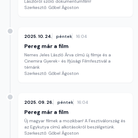
Lászlóról szóló dokumentumfilm!
Szerkesztő: Gőbel Ágoston
2025. 10. 24.
péntek
16:04
Pereg már a film
Nemes Jeles László Árva című új filmje és a
Cinemira Gyerek- és Ifjúsági Filmfesztivál a
témánk
Szerkesztő: Gőbel Ágoston
2025. 09. 26.
péntek
16:04
Pereg már a film
Új magyar filmek a mozikban! A Fesztiválország és
az Egykutya című alkotásokról beszélgetünk.
Szerkesztő: Gőbel Ágoston