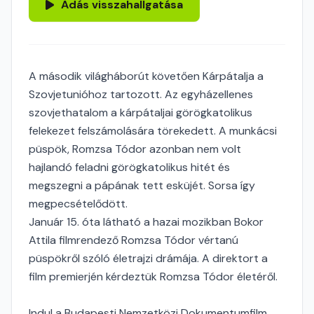
Adás visszahallgatása
A második világháborút követően Kárpátalja a
Szovjetunióhoz tartozott. Az egyházellenes
szovjethatalom a kárpátaljai görögkatolikus
felekezet felszámolására törekedett. A munkácsi
püspök, Romzsa Tódor azonban nem volt
hajlandó feladni görögkatolikus hitét és
megszegni a pápának tett esküjét. Sorsa így
megpecsételődött.
Január 15. óta látható a hazai mozikban Bokor
Attila filmrendező Romzsa Tódor vértanú
püspökről szóló életrajzi drámája. A direktort a
film premierjén kérdeztük Romzsa Tódor életéről.
Indul a Budapesti Nemzetközi Dokumentumfilm