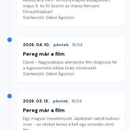
Keresztény Film- és Könyvnapok Budapesten,
május 8. és 10. között az Uránia Nemzeti
Filmszínházban!
Szerkesztő: Gőbel Ágoston
2026. 04. 10.
péntek
16:04
Pereg már a film
Dávid - Nagyszabású animációs film dolgozza fel
a legismertebb bibliai király történetét
Szerkesztő: Gőbel Ágoston
2026. 03. 13.
péntek
16:04
Pereg már a film
Egy magyar mesekönyvet Japánban valódi kultusz
övez - az okokat keresi a Kell egy oroszlán című