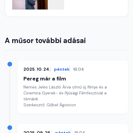
A műsor további adásai
2025. 10. 24.
péntek
16:04
Pereg már a film
Nemes Jeles László Árva című új filmje és a
Cinemira Gyerek- és Ifjúsági Filmfesztivál a
témánk
Szerkesztő: Gőbel Ágoston
2025. 09. 26.
péntek
16:04