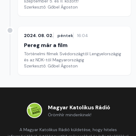
szeptember 5. és 11. között!
Szerkesztő: Gőbel Ágoston
2024. 08. 02.
péntek
16:04
Pereg már a film
Történelmi filmek Svédországtól Lengyelországig
és az NDK-tól Magyarországig
Szerkesztő: Gőbel Ágoston
Magyar Katolikus Rádió
Örömhír mindenkinek!
A Magyar Katolikus Rádió küldetése, hogy hiteles