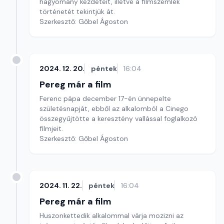
hagyomány kezdeteit, illetve a filmszemlék
történetét tekintjük át.
Szerkesztő: Gőbel Ágoston
2024. 12. 20.
péntek
16:04
Pereg már a film
Ferenc pápa december 17-én ünnepelte
születésnapját, ebből az alkalomból a Cinego
összegyűjtötte a keresztény vallással foglalkozó
filmjeit.
Szerkesztő: Gőbel Ágoston
2024. 11. 22.
péntek
16:04
Pereg már a film
Huszonkettedik alkalommal várja mozizni az