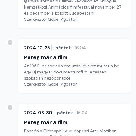
igényes animációs filmek kedvelőit az Anilogue
Nemzetközi Animációs filmfesztivál november 27.
és december 1. között Budapesten!
Szerkesztő: Gőbel Ágoston
2024. 10. 25.
péntek
16:04
Pereg már a film
Az 1956-os forradalom utáni éveket mutatja be
egy új magyar dokumentumfilm, egészen
szokatlan nézőpontból
Szerkesztő: Gőbel Ágoston
2024. 08. 30.
péntek
16:04
Pereg már a film
Pannónia Filmnapok a budapesti Art+ Moziban