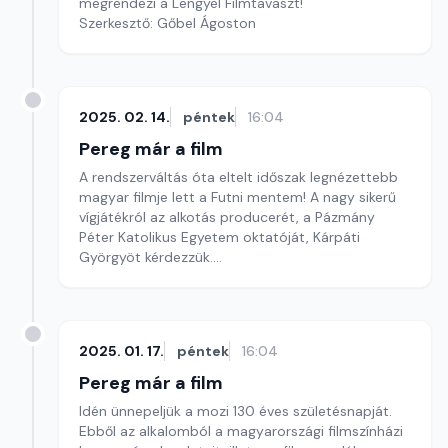
megrendezi a Lengyel Filmtavaszt!
Szerkesztő: Gőbel Ágoston
2025. 02. 14.
péntek
16:04
Pereg már a film
A rendszerváltás óta eltelt időszak legnézettebb
magyar filmje lett a Futni mentem! A nagy sikerű
vígjátékról az alkotás producerét, a Pázmány
Péter Katolikus Egyetem oktatóját, Kárpáti
Györgyöt kérdezzük.
Szerkesztő: Gőbel Ágoston
2025. 01. 17.
péntek
16:04
Pereg már a film
Idén ünnepeljük a mozi 130 éves születésnapját.
Ebből az alkalomból a magyarországi filmszínházi