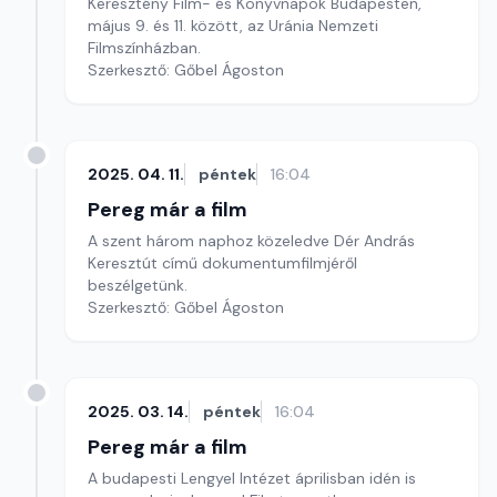
Keresztény Film- és Könyvnapok Budapesten,
május 9. és 11. között, az Uránia Nemzeti
Filmszínházban.
Szerkesztő: Gőbel Ágoston
2025. 04. 11.
péntek
16:04
Pereg már a film
A szent három naphoz közeledve Dér András
Keresztút című dokumentumfilmjéről
beszélgetünk.
Szerkesztő: Gőbel Ágoston
2025. 03. 14.
péntek
16:04
Pereg már a film
A budapesti Lengyel Intézet áprilisban idén is