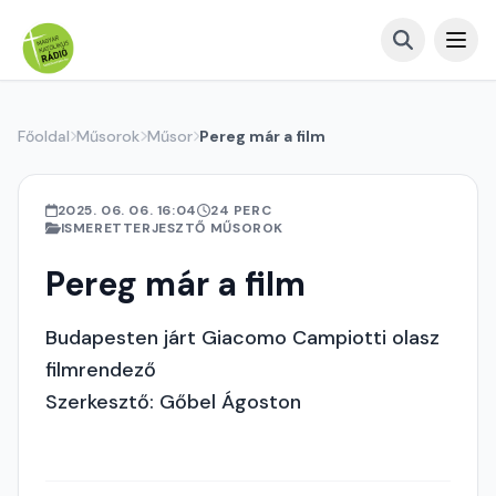
Főoldal
Műsorok
Műsor
Pereg már a film
2025. 06. 06. 16:04
24 PERC
ISMERETTERJESZTŐ MŰSOROK
Pereg már a film
Budapesten járt Giacomo Campiotti olasz
filmrendező
Szerkesztő: Gőbel Ágoston