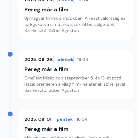
Pereg már a film
Új magyar filmek a mozikban! A Fesztiválország és
az Egykutya című alkotásokról beszélgetünk.
Szerkesztő: Gőbel Ágoston
2025. 08. 29.
péntek
16:04
Pereg már a film
CineFest Miskolcon szeptember 5. és 13. között!
Hazai premieren a világ filmkínálatának színe-java!
Szerkesztő: Gőbel Ágoston
2025. 08. 01.
péntek
16:04
Pereg már a film
Már online is elérhető az elmúlt évek egyik