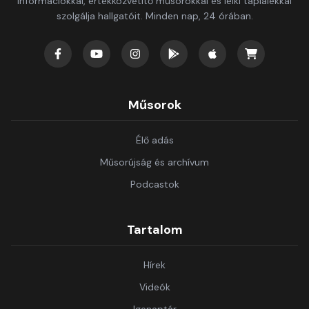
információkkal, értékközvetítő műsorokkal és lelki táplálékkal
szolgálja hallgatóit. Minden nap, 24 órában.
Műsorok
Élő adás
Műsorújság és archívum
Podcastok
Tartalom
Hírek
Videók