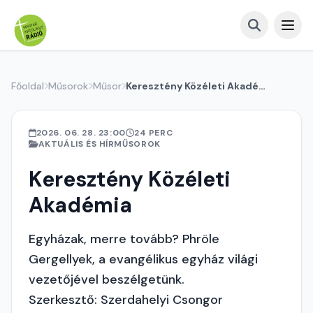
Főoldal
Műsorok
Műsor
Keresztény Közéleti Akadémia
2026. 06. 28. 23:00
24 PERC
AKTUÁLIS ÉS HÍRMŰSOROK
Keresztény Közéleti
Akadémia
Egyházak, merre tovább? Phröle
Gergellyek, a evangélikus egyház világi
vezetőjével beszélgetünk.
Szerkesztő: Szerdahelyi Csongor