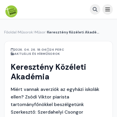
Főoldal
Műsorok
Műsor
Keresztény Közéleti Akadémia
2026. 04. 26. 18:04
24 PERC
AKTUÁLIS ÉS HÍRMŰSOROK
Keresztény Közéleti
Akadémia
Miért vannak averziók az egyházi iskolák
ellen? Zsódi Viktor piarista
tartományfőnökkel beszélgetünk
Szerkesztő: Szerdahelyi Csongor